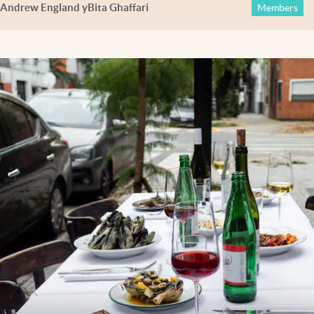
Andrew England
y
Bita Ghaffari
Members