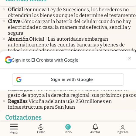
Oficial
Por nueva Ley de Sucesiones, los herederos no
obtendrán los bienes aunque lo determine el testamento
Clave
Cómo cargar la batería del celular cuando no hay
electricidad en casa: la manera más efectiva, sencilla y
segura
Atención
Oficial | Las autoridades embargan
automáticamente las cuentas bancarias y bienes de
todos los ciudadanos y extranjeros que hayan postergado
este trámite
×
Sign in to El Cronista with Google
Últimas noticias
Ley de Tierras
Tras el revés al oficialismo en el Senado,
Quirno pidió la renuncia de Victoria Villarruel
Nueva gira
Milei desembarca en Ecuador en un nuevo
gesto de apoyo a la derecha regional: sus próximos pasos
Regalías
Vicuña adelanta u$s 250 millones en
infraestructura para San Juan
Cotizaciones
Mercado
Precio del Dólar: a así abre la cotización HOY
Dolar
Inicio
Alertas
Ingresar
Menú
jueves 06 de agosto