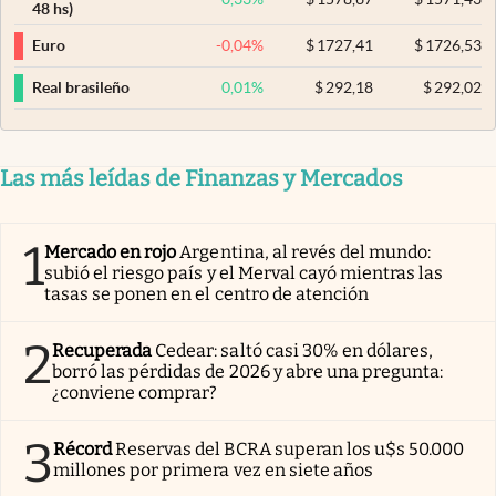
48 hs)
-0,04
%
$
1727,41
$
1726,53
Euro
0,01
%
$
292,18
$
292,02
Real brasileño
Las más leídas de Finanzas y Mercados
1
Mercado en rojo
Argentina, al revés del mundo:
subió el riesgo país y el Merval cayó mientras las
tasas se ponen en el centro de atención
2
Recuperada
Cedear: saltó casi 30% en dólares,
borró las pérdidas de 2026 y abre una pregunta:
¿conviene comprar?
3
Récord
Reservas del BCRA superan los u$s 50.000
millones por primera vez en siete años