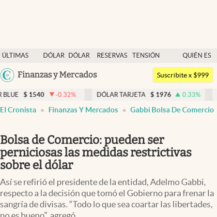
Últimas noticias
ÚLTIMAS
DÓLAR
DÓLAR
RESERVAS
TENSIÓN
QUIÉN ES
Dólar
NOTICIAS
BLUE
BCRA
GEOPOLÍTICA
QUIÉN
Argentina
Finanzas y Mercados
Members
Suscribite x $999
España
Economía y Política
-0.32
%
DÓLAR TARJETA
$
1976
0.33
%
DÓLAR MEP
$
1
México
El Cronista
Finanzas Y Mercados
Gabbi Bolsa De Comercio
Finanzas y Mercados
USA
Mercados Online
Colombia
Bolsa de Comercio: pueden ser
Uruguay
Negocios
perniciosas las medidas restrictivas
sobre el dólar
Columnistas
Así se refirió el presidente de la entidad, Adelmo Gabbi,
Otras secciones
respecto a la decisión que tomó el Gobierno para frenar la
sangría de divisas. “Todo lo que sea coartar las libertades,
Apertura
no es bueno”, agregó.