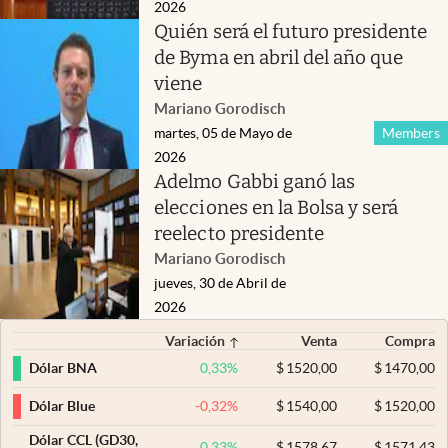
2026
Quién será el futuro presidente
de Byma en abril del año que
viene
Mariano Gorodisch
martes, 05 de Mayo de
Members
2026
Adelmo Gabbi ganó las
elecciones en la Bolsa y será
reelecto presidente
Mariano Gorodisch
jueves, 30 de Abril de
2026
Variación
Venta
Compra
0,33
%
$
1520,00
$
1470,00
Dólar BNA
-0,32
%
$
1540,00
$
1520,00
Dólar Blue
Dólar CCL (GD30,
0,33
%
$
1578,67
$
1571,43