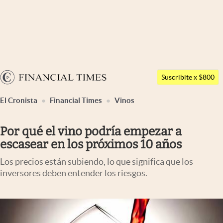
Últimas noticias
Dólar
Argentina
Members
Suscribite x $800
España
abre en nueva pestaña
abre en nueva pestaña
abre en nueva pestaña
Economía y Política
El Cronista
Financial Times
Vinos
México
Finanzas y Mercados
USA
Por qué el vino podría empezar a
Mercados Online
Colombia
escasear en los próximos 10 años
Uruguay
Negocios
Los precios están subiendo, lo que significa que los
Columnistas
inversores deben entender los riesgos.
Otras secciones
Apertura