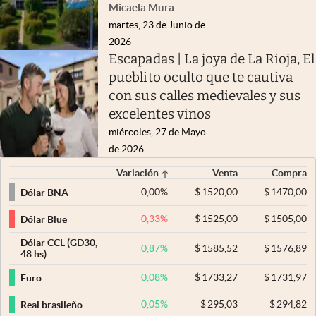
Micaela Mura
martes, 23 de Junio de
2026
Escapadas | La joya de La Rioja, El
pueblito oculto que te cautiva
con sus calles medievales y sus
excelentes vinos
miércoles, 27 de Mayo
de 2026
Variación
Venta
Compra
0,00
%
$
1520,00
$
1470,00
Dólar BNA
-0,33
%
$
1525,00
$
1505,00
Dólar Blue
Dólar CCL (GD30,
0,87
%
$
1585,52
$
1576,89
48 hs)
0,08
%
$
1733,27
$
1731,97
Euro
0,05
%
$
295,03
$
294,82
Real brasileño