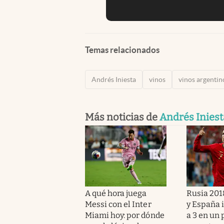
Temas relacionados
Andrés Iniesta
vinos
vinos argentin
Más noticias de
Andrés Iniest
A qué hora juega
Rusia 201
Messi con el Inter
y España 
Miami hoy: por dónde
a 3 en un 