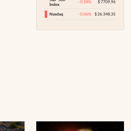
-0,18
%
$
7709,96
Index
-0,06
%
$
26.348,35
Nasdaq