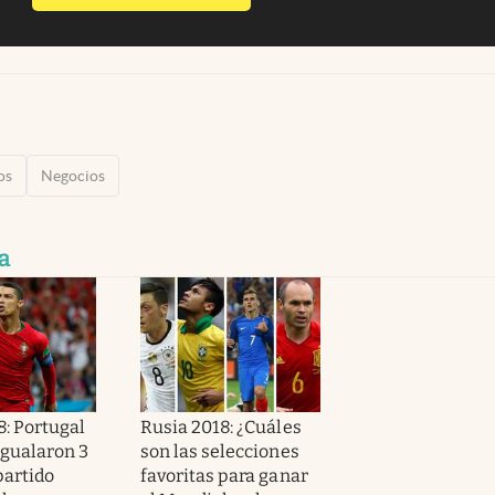
os
Negocios
a
8: Portugal
Rusia 2018: ¿Cuáles
igualaron 3
son las selecciones
partido
favoritas para ganar