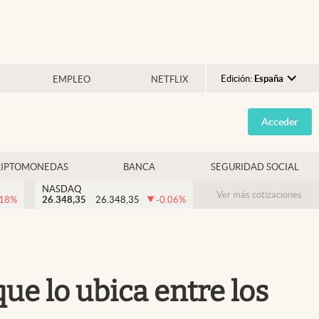
Edición:
España
EMPLEO
NETFLIX
Argentina
Acceder
España
México
RIPTOMONEDAS
BANCA
SEGURIDAD SOCIAL
USA
NASDAQ
Colombia
Ver más cotizaciones
.18
%
26.348,35
26.348,35
-0.06
%
Uruguay
que lo ubica entre los