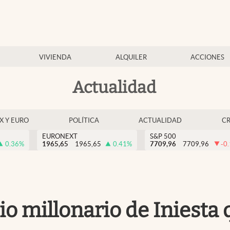
VIVIENDA
ALQUILER
ACCIONES
Actualidad
EX Y EURO
POLÍTICA
ACTUALIDAD
C
EURONEXT
S&P 500
0.36
%
1965,65
1965,65
0.41
%
7709,96
7709,96
-0
cio millonario de Iniesta 