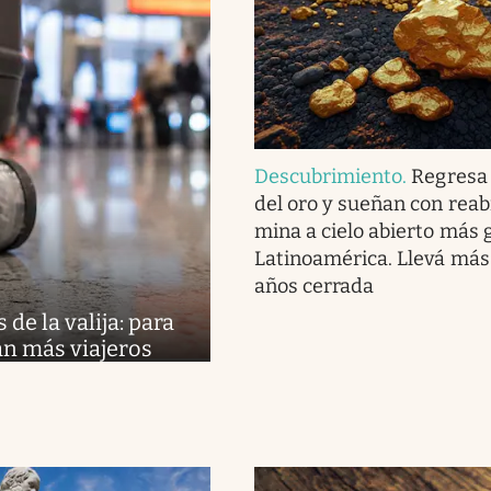
Descubrimiento
.
Regresa 
del oro y sueñan con reabr
mina a cielo abierto más 
Latinoamérica. Llevá más
años cerrada
de la valija: para
an más viajeros