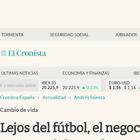
Últimas Noticias
TORMENTA
SEGURIDAD SOCIAL
JUBILADOS
Economía y finanzas
Política
Actualidad
Criptomonedas
ULTIMAS NOTICIAS
ECONOMÍA Y FINANZAS
IB
IBEX 35
EURO-USD
Ir a mercados online
20.225,9
20.225,9
0.23
%
$
1,16
$
1,16
Cronista España
Actualidad
Andrés Iniesta
Cambio de vida
Lejos del fútbol, el nego