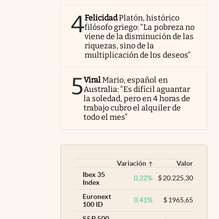
4
Felicidad
Platón, histórico
filósofo griego: “La pobreza no
viene de la disminución de las
riquezas, sino de la
multiplicación de los deseos”
5
Viral
Mario, español en
Australia: “Es difícil aguantar
la soledad, pero en 4 horas de
trabajo cubro el alquiler de
todo el mes”
Variación
Valor
Ibex 35
0,22
%
$
20.225,30
Index
Euronext
0,41
%
$
1965,65
100 ID
S&P 500