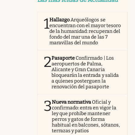
1
Hallazgo
Arqueólogos se
encuentran con el mayor tesoro
de la humanidad: recuperan del
fondo del mar una de las 7
maravillas del mundo
2
Pasaporte
Confirmado | Los
aeropuertos de Palma,
Alicante y Gran Canaria
bloquearán la entrada y salida
a quienes posterguen la
renovación del pasaporte
3
Nueva normativa
Oficial y
confirmado: entra en vigor la
ley que prohíbe mantener
perros y gatos de forma
habitual en balcones, sótanos,
terrazas y patios