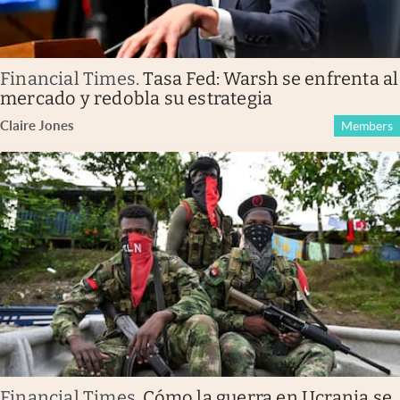
Financial Times
.
Tasa Fed: Warsh se enfrenta al
mercado y redobla su estrategia
Claire Jones
Members
Financial Times
.
Cómo la guerra en Ucrania se