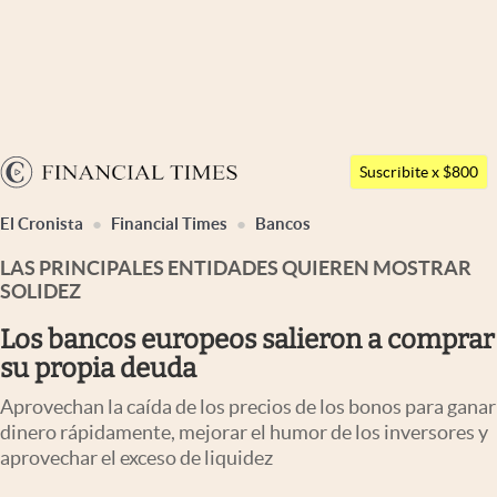
Últimas noticias
Dólar
Argentina
Members
Suscribite x $800
España
Economía y Política
El Cronista
Financial Times
Bancos
México
Finanzas y Mercados
LAS PRINCIPALES ENTIDADES QUIEREN MOSTRAR
USA
SOLIDEZ
Mercados Online
Colombia
Los bancos europeos salieron a comprar
Uruguay
Negocios
su propia deuda
Columnistas
Aprovechan la caída de los precios de los bonos para ganar
Otras secciones
dinero rápidamente, mejorar el humor de los inversores y
aprovechar el exceso de liquidez
Apertura