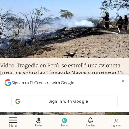
Video
.
Tragedia en Perú: se estrelló una avioneta
turística sobre las Líneas de Nazca y murieron 13
personas
×
Sign in to El Cronista with Google
Dolar
Inicio
Alertas
Ingresar
Menú