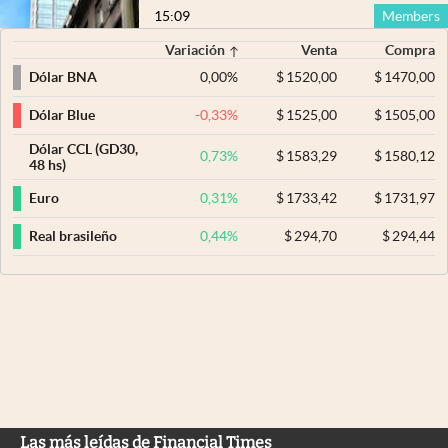
15:09
Members
Variación
Venta
Compra
0,00
%
$
1520,00
$
1470,00
Dólar BNA
-0,33
%
$
1525,00
$
1505,00
Dólar Blue
Dólar CCL (GD30,
0,73
%
$
1583,29
$
1580,12
48 hs)
0,31
%
$
1733,42
$
1731,97
Euro
0,44
%
$
294,70
$
294,44
Real brasileño
Las más leídas de Financial Times