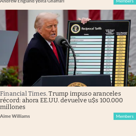
Andrew England
y
Bita Ghaffari
Members
Financial Times
.
Trump impuso aranceles
récord: ahora EE.UU. devuelve u$s 100.000
millones
Aime Williams
Members