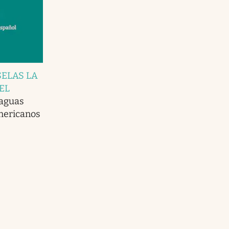
ELAS LA
EL
 aguas
mericanos