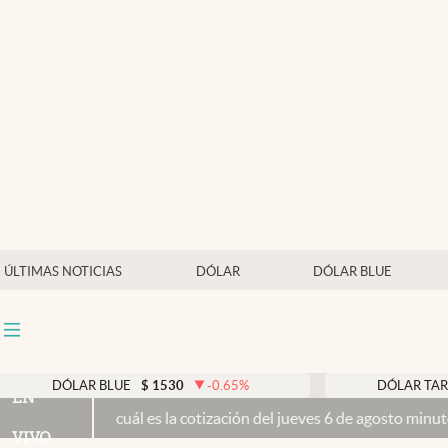
Últimas noticias
Dólar
Members
Economía y Política
Finanzas y Mercados
Mercados Online
ÚLTIMAS NOTICIAS
DÓLAR
DÓLAR BLUE
Negocios
Columnistas
Otras secciones
AR BLUE
$
1530
-0.65
%
DÓLAR TARJETA
$
197
EN
cuál es la cotización del jueves 6 de agosto minuto a minuto
Propied
Apertura
VIVO