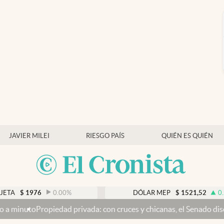
JAVIER MILEI
RIESGO PAÍS
QUIÉN ES QUIÉN
6
0.00
%
DÓLAR MEP
$
1521,52
0.23
%
ad privada: con cruces y chicanas, el Senado discute el proyecto 