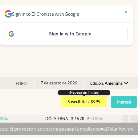
×
Sign in to El Cronista with Google
7 de agosto de 2026
Edición:
Argentina
FORO
¡Navegá sin limites!
Argentina
Suscribite x $999
Ingresá
España
México
DÓLAR BNA
$
1520
0.00
%
DÓLAR 
USA
y se votaría pasada la medianoche
Dólar hoy y dólar blue hoy: cuál e
Colombia