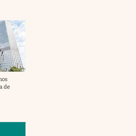
nos
a de