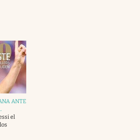
ANA ANTE
A
.
ssi el
los