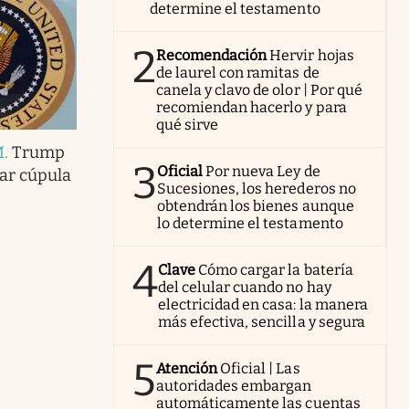
determine el testamento
2
Recomendación
Hervir hojas
de laurel con ramitas de
canela y clavo de olor | Por qué
recomiendan hacerlo y para
qué sirve
M
.
Trump
3
Oficial
Por nueva Ley de
nar cúpula
Sucesiones, los herederos no
obtendrán los bienes aunque
lo determine el testamento
4
Clave
Cómo cargar la batería
del celular cuando no hay
electricidad en casa: la manera
más efectiva, sencilla y segura
5
Atención
Oficial | Las
autoridades embargan
automáticamente las cuentas