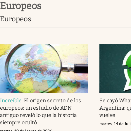
europeos
Infotechnology
Clase
europeos
Clima
Mundial 2026
Eventos Corporativos
El Cronista Studio
Mediakit
abre en nueva pestaña
Increíble
.
El origen secreto de los
Se cayó What
europeos: un estudio de ADN
Argentina: q
antiguo reveló lo que la historia
vuelve
siempre ocultó
martes, 14 de Jul
martes, 10 de Marzo de 2026