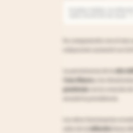
Estados Unidos: la inflació
suba récord de las tasas
En comparación con el mes an
subyacente aumentó un 0,6
La persistencia de la
alta in
Casa Blanca
y los demócrat
pandemia
con la creación d
asumió la presidencia.
Los altos funcionarios econ
salto de la
inflación
fuera ef