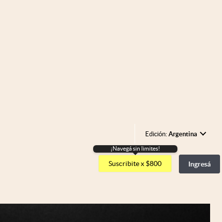
Edición:
Argentina
¡Navegá sin limites!
Argentina
Suscribite x $800
Ingresá
España
México
USA
Colombia