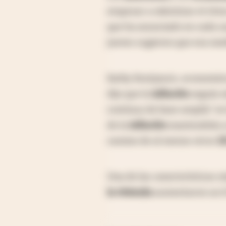
empezar a ralentizar el rit
que ha anunciado en cada un
jueves sugieren que esa med
Kathy Bostjancic, economist
dijo que la
inflación
seguía s
continuo de base amplia" en 
de la
inflación
mantendrán a
camino de al menos otros
1
Una de las características 
la vivienda
aumentaron un 0,