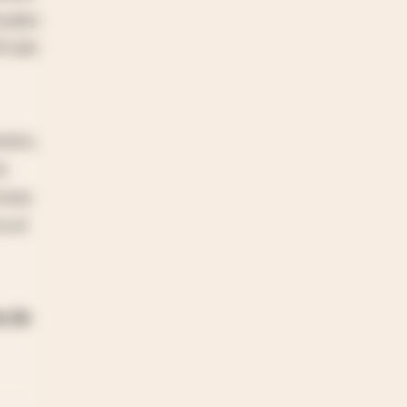
tuales
I del
mics,
o
turas
n el
s de