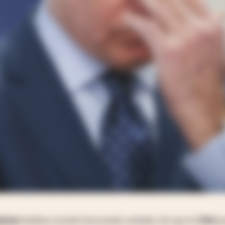
istas
habían estado buscando señales de que la
Fed
po