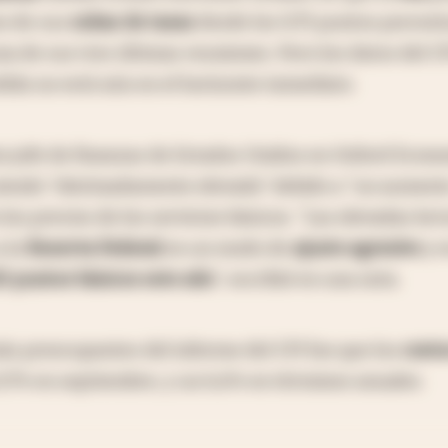
mo de sus
subas de tasas
desde los 0,75 puntos porcen
a de sus tres últimas reuniones. Pero los datos del CP
ida no está aún en el horizonte inmediato.
a jefe de finanzas de Estados Unidos en Oxford Econo
iendo "obstinadamente elevada" debido a "un aument
los precios de los servicios básicos. "Las elevadas lec
 la
Reserva Federal
en un modo de
ajuste agresivo
y e
25 puntos básicos este año
", escribió en una nota.
más preocupantes del informe del CPI fue que los
costo
7% en septiembre, y un 6,6% en términos anuales.