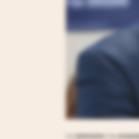
Los
inversores
y los
econom