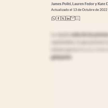
James Politi, Lauren Fedor y Kate
Actualizado el
13 de Octubre de 2022
abre en nueva pestaña
abre en nueva pestaña
abre en nueva pestaña
abre en nueva pestaña
La rápida
suba de los precio
septiembre, lo que provocó u
temen que la
Reserva Feder
galopante
.