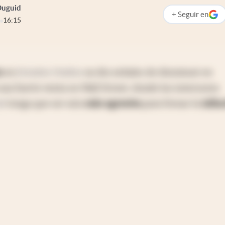
 Duguid
+
Seguir
en
abre en nueva p
16:15
s
en
Estados Unidos
no dio señales de disminuir en
na fuerte venta en Wall Street, donde los inversores
al
tenga que ser aún
más agresiva
para frenar la
infla