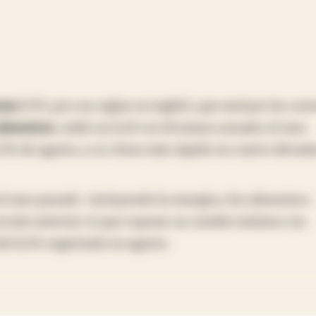
sumo
(CPI, por sus siglas en inglés), que excluye los cos
alimentos
, subió un 6,6% en términos anuales el mes
,3% de agosto, y su ritmo más rápido en cuatro década
el mes pasado -incluyendo la energía y los alimentos-,
al año anterior, lo que supone un cambio mínimo con
el 8,3% registrado en agosto.