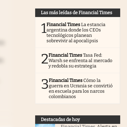
Las más leídas de Financial Times
1
Financial Times
La estancia
argentina donde los CEOs
tecnológicos planean
sobrevivir al apocalipsis
tos
2
Financial Times
Tasa Fed:
s.
Warsh se enfrenta al mercado
y redobla su estrategia
3
Financial Times
Cómo la
guerra en Ucrania se convirtió
en escuela para los narcos
colombianos
Destacadas de hoy
Financial Times
.
Alerta en