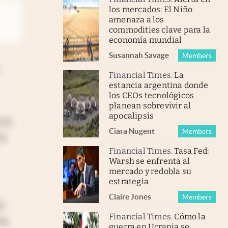
los mercados: El Niño
amenaza a los
commodities clave para la
economía mundial
Susannah Savage
Members
Financial Times
.
La
estancia argentina donde
los CEOs tecnológicos
planean sobrevivir al
apocalipsis
 la
Ciara Nugent
Members
la
Financial Times
.
Tasa Fed:
Warsh se enfrenta al
mercado y redobla su
estrategia
Claire Jones
Members
l
Financial Times
.
Cómo la
las
guerra en Ucrania se