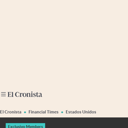
Últimas noticias
Dólar
Members
Economía y Política
Finanzas y Mercados
Mercados Online
Negocios
Columnistas
Otras secciones
El Cronista
Financial Times
Estados Unidos
Apertura
Exclusivo Members