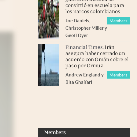
convirtió en escuela para
los narcos colombianos
Joe Daniels
,
Members
Christopher Miller
y
Geoff Dyer
Financial Times
.
Irán
asegura haber cerrado un
acuerdo con Omán sobre el
paso por Ormuz
Andrew England
y
Members
Bita Ghaffari
Members