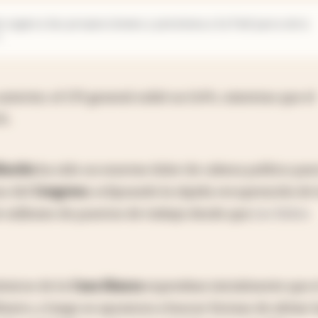
n supera las proyecciones y presiona a la Fed para otra
terior, el CPI general subió un 0,4%, mientras que el
%.
flación
ha sido un enorme dolor de cabeza político para
as del
Congreso
, eclipsando la rápida recuperación de 
e millones de puestos de trabajo desde que
Joe Biden
ómicos de la
Casa Blanca
esperaban inicialmente que e
ímero, y luego se apuraron a buscar formas de aliviar 