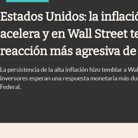
Infotechnology
Estados Unidos: la inflaci
Clase
Clima
acelera y en Wall Street
Mundial 2026
reacción más agresiva de 
Eventos Corporativos
El Cronista Studio
La persistencia de la alta inflación hizo temblar a Wa
Mediakit
inversores esperan una respuesta monetaria más dur
abre en nueva pestaña
Federal.