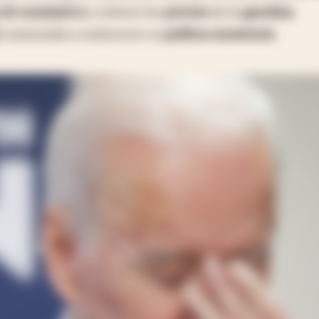
 de suministro
y reducir los
precios
de la
gasolina
,
comenzaba a endurecer su
política monetaria
.