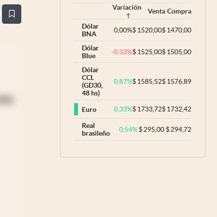
Variación
Venta
Compra
estaña
Dólar
0,00
%
$
1520,00
$
1470,00
BNA
Dólar
-0,33
%
$
1525,00
$
1505,00
Blue
Dólar
CCL
0,87
%
$
1585,52
$
1576,89
(GD30,
48 hs)
ción
0,33
%
$
1733,72
$
1732,42
Euro
Real
0,54
%
$
295,00
$
294,72
brasileño