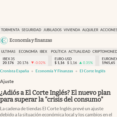
Últimas Noticias
TORMENTA
SEGURIDAD
JUBILADOS
VIVIENDA
ALQUILER
ACCIONE
Economía y finanzas
SOCIAL
Argentina
Economía y finanzas
Política
España
Actualidad
ULTIMAS
ECONOMÍA
IBEX
POLÍTICA
ACTUALIDAD
CRIPTOMONE
México
NOTICIAS
Y
Y
IBEX 35
EURO-USD
EURONE
Criptomonedas
20.176
20.176
-0.02
%
$
1,16
$
1,16
0.35
%
USA
1965,65
FINANZAS
EURO
Cronista España
Economía Y Finanzas
El Corte Inglés
Colombia
España
Uruguay
Ajuste
¿Adiós a El Corte Inglés? El nuevo plan
para superar la "crisis del consumo"
La cadena de tiendas El Corte Inglés prevé un ajuste
debido a la situación económica local y los cambios en el