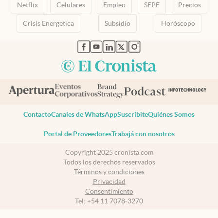
Netflix
Celulares
Empleo
SEPE
Precios
Crisis Energetica
Subsidio
Horóscopo
abre en nueva pestaña
abre en nueva pestaña
abre en nueva pestaña
abre en nueva pestaña
abre en nueva pestaña
Contacto
Canales de WhatsApp
Suscribite
Quiénes Somos
Portal de Proveedores
Trabajá con nosotros
Copyright 2025 cronista.com
Todos los derechos reservados
Términos y condiciones
Privacidad
Consentimiento
Tel:
+54 11 7078-3270