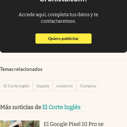
Accede aquí, completa tus datos y te
contactaremos.
abre en nueva pestaña
Quiero publicitar
Temas relacionados
El Corte Inglés
España
comercio
Compras
Más noticias de
El Corte Inglés
El Google Pixel 10 Pro se