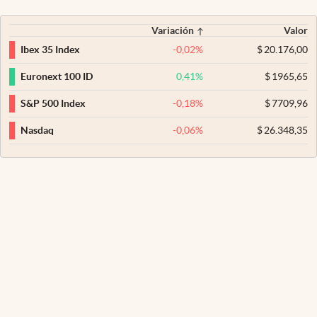
Variación
Valor
-0,02
%
$
20.176,00
Ibex 35 Index
0,41
%
$
1965,65
Euronext 100 ID
-0,18
%
$
7709,96
S&P 500 Index
-0,06
%
$
26.348,35
Nasdaq