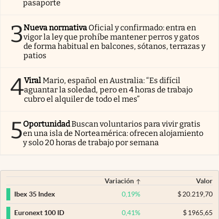
pasaporte
3
Nueva normativa
Oficial y confirmado: entra en
vigor la ley que prohíbe mantener perros y gatos
de forma habitual en balcones, sótanos, terrazas y
patios
4
Viral
Mario, español en Australia: “Es difícil
aguantar la soledad, pero en 4 horas de trabajo
cubro el alquiler de todo el mes”
5
Oportunidad
Buscan voluntarios para vivir gratis
en una isla de Norteamérica: ofrecen alojamiento
y solo 20 horas de trabajo por semana
Variación
Valor
0,19
%
$
20.219,70
Ibex 35 Index
0,41
%
$
1965,65
Euronext 100 ID