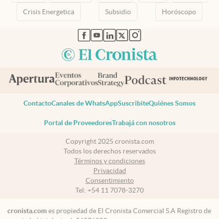
Crisis Energetica
Subsidio
Horóscopo
abre en nueva pestaña
abre en nueva pestaña
abre en nueva pestaña
abre en nueva pestaña
abre en nueva pestaña
Contacto
Canales de WhatsApp
Suscribite
Quiénes Somos
Portal de Proveedores
Trabajá con nosotros
Copyright 2025 cronista.com
Todos los derechos reservados
Términos y condiciones
Privacidad
Consentimiento
Tel:
+54 11 7078-3270
cronista.com
es propiedad de El Cronista Comercial S.A Registro de