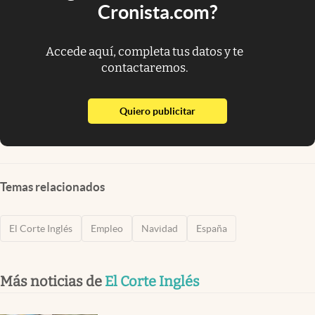
Cronista.com?
Accede aquí, completa tus datos y te
contactaremos.
abre en nueva pestaña
Quiero publicitar
Temas relacionados
El Corte Inglés
Empleo
Navidad
España
Más noticias de
El Corte Inglés