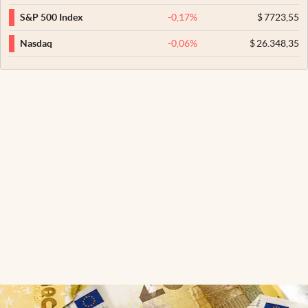
-0,17
%
$
7723,55
S&P 500 Index
-0,06
%
$
26.348,35
Nasdaq