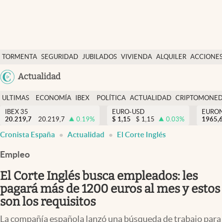
Últimas Noticias
TORMENTA
SEGURIDAD
JUBILADOS
VIVIENDA
ALQUILER
ACCIONE
Economía y finanzas
SOCIAL
Argentina
Actualidad
Política
España
Actualidad
ULTIMAS
ECONOMÍA
IBEX
POLÍTICA
ACTUALIDAD
CRIPTOMONE
México
NOTICIAS
Y
Y
IBEX 35
EURO-USD
EURO
Criptomonedas
20.219,7
20.219,7
0.19
%
$
1,15
$
1,15
0.03
%
USA
1965,
FINANZAS
EURO
Cronista España
Actualidad
El Corte Inglés
Colombia
España
Uruguay
Empleo
El Corte Inglés busca empleados: les
pagará más de 1200 euros al mes y estos
son los requisitos
La compañía española lanzó una búsqueda de trabajo para