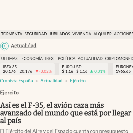
Últimas Noticias
TORMENTA
SEGURIDAD
JUBILADOS
VIVIENDA
ALQUILER
ACCIONE
Economía y finanzas
SOCIAL
Argentina
Actualidad
Política
España
Actualidad
ULTIMAS
ECONOMÍA
IBEX
POLÍTICA
ACTUALIDAD
CRIPTOMONE
México
NOTICIAS
Y
Y
IBEX 35
EURO-USD
EURONE
Criptomonedas
20.176
20.176
-0.02
%
$
1,16
$
1,16
0.01
%
USA
1965,65
FINANZAS
EURO
Cronista España
Actualidad
Ejército
Colombia
España
Uruguay
Ejercito
Así es el F-35, el avión caza más
avanzado del mundo que está por llegar
al país
El Ejército del Aire y del Espacio cuenta con presupuesto