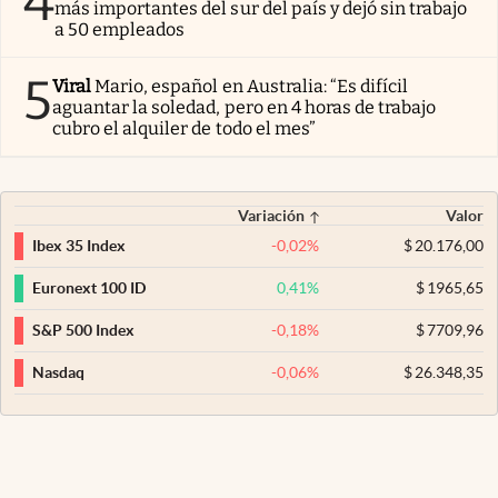
4
más importantes del sur del país y dejó sin trabajo
a 50 empleados
5
Viral
Mario, español en Australia: “Es difícil
aguantar la soledad, pero en 4 horas de trabajo
cubro el alquiler de todo el mes”
Variación
Valor
-0,02
%
$
20.176,00
Ibex 35 Index
0,41
%
$
1965,65
Euronext 100 ID
-0,18
%
$
7709,96
S&P 500 Index
-0,06
%
$
26.348,35
Nasdaq