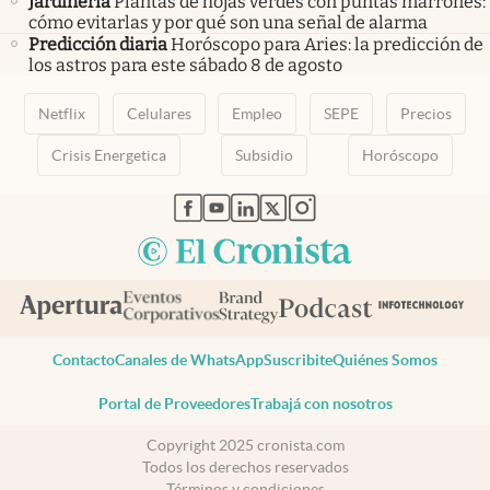
Jardinería
Plantas de hojas verdes con puntas marrones:
cómo evitarlas y por qué son una señal de alarma
Predicción diaria
Horóscopo para Aries: la predicción de
los astros para este sábado 8 de agosto
Netflix
Celulares
Empleo
SEPE
Precios
Crisis Energetica
Subsidio
Horóscopo
abre en nueva pestaña
abre en nueva pestaña
abre en nueva pestaña
abre en nueva pestaña
abre en nueva pestaña
Contacto
Canales de WhatsApp
Suscribite
Quiénes Somos
Portal de Proveedores
Trabajá con nosotros
Copyright 2025 cronista.com
Todos los derechos reservados
Términos y condiciones