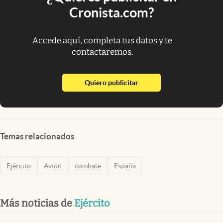
Cronista.com?
Accede aquí, completa tus datos y te
contactaremos.
abre en nueva pestaña
Quiero publicitar
Temas relacionados
Ejército
Avión
combate
España
Más noticias de
Ejército