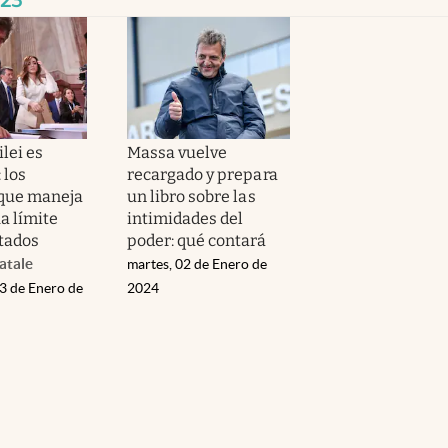
lei es
Massa vuelve
 los
recargado y prepara
que maneja
un libro sobre las
a límite
intimidades del
tados
poder: qué contará
atale
martes, 02 de Enero de
03 de Enero de
2024