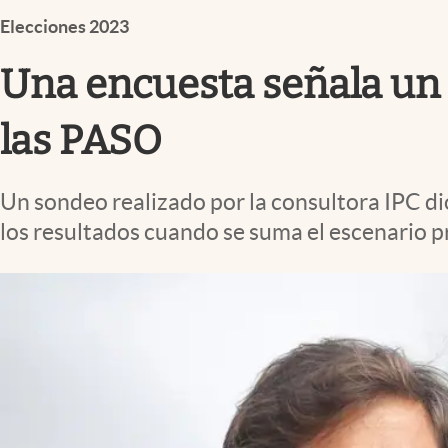
Infotechnology
Elecciones 2023
Clase
Una encuesta señala un 
Clima
Mundial 2026
las PASO
Eventos Corporativos
Un sondeo realizado por la consultora IPC 
El Cronista Studio
los resultados cuando se suma el escenario p
Mediakit
abre en nueva pestaña