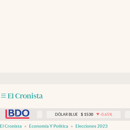
Últimas noticias
Dólar
Members
Economía y Política
Finanzas y Mercados
Mercados Online
Negocios
Columnistas
abre en nueva pestaña
Otras secciones
20
0.00
%
DÓLAR BLUE
$
1530
-0.65
%
DÓLA
Apertura
El Cronista
Economía Y Política
Elecciones 2023