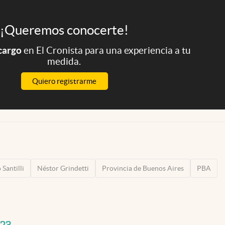
¡Queremos conocerte!
 cargo
en El Cronista para una experiencia a tu
medida.
Quiero registrarme
 Santilli
Néstor Grindetti
Provincia de Buenos Aires
PBA
023