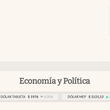
Economía y Política
R TARJETA
$
1976
0.00
%
DÓLAR MEP
$
1521,52
0.23
%