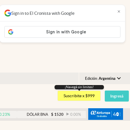
×
Sign in to El Cronista with Google
Edición:
Argentina
¡Navegá sin limites!
Argentina
Suscribite x $999
Ingresá
España
México
abre
DÓLAR BNA
$
1520
0.00
%
DÓLAR BLUE
$
153
USA
Colombia