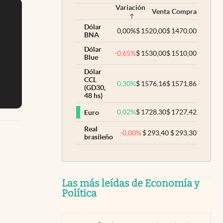
Variación
Venta
Compra
Dólar
0,00
%
$
1520,00
$
1470,00
BNA
Dólar
-0,65
%
$
1530,00
$
1510,00
Blue
Dólar
CCL
0,30
%
$
1576,16
$
1571,86
(GD30,
48 hs)
0,02
%
$
1728,30
$
1727,42
Euro
Real
-0,00
%
$
293,40
$
293,30
brasileño
Las más leídas de Economía y
Política