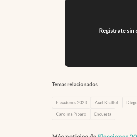
Registrate sin
Temas relacionados
Elecciones 2023
Axel Kicillof
Diego
Carolina Píparo
Encuesta
Más noticias de
Elecciones 2