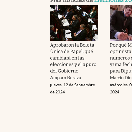
Aprobaron la Boleta
Por qué Mi
Única de Papel: qué
optimista:
cambiará en las
números 
elecciones y el apuro
y una fech
del Gobierno
para Dipu
Amparo Beraza
Martín Din
jueves, 12 de Septiembre
miércoles, 
de 2024
2024