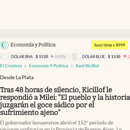
Últimas noticias
Dólar
Argentina
Economía y Política
Members
Suscribite x $999
España
Economía y Política
AR BNA
$
1520
0.00
%
DÓLAR BLUE
$
1530
-0.65
%
México
El Cronista
Economía Y Política
Axel Kicillof
Finanzas y Mercados
USA
Desde La Plata
Mercados Online
Colombia
Uruguay
Tras 48 horas de silencio, Kicillof le
Negocios
respondió a Milei: "El pueblo y la historia
Columnistas
juzgarán el goce sádico por el
sufrimiento ajeno"
Otras secciones
El gobernador bonaerense abrió el 152° período de
Apertura
sesiones ordinarias en la Provincia de Buenos Aires. Le