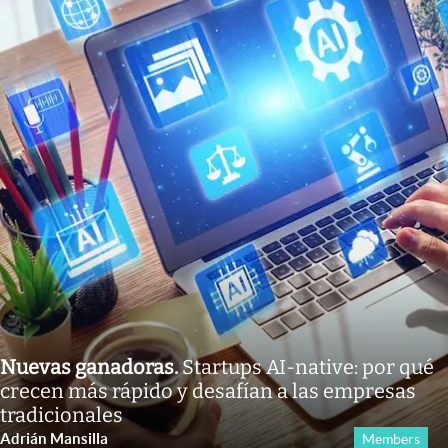
Nuevas ganadoras
.
Startups AI-native: por qué
crecen más rápido y desafían a las empresas
tradicionales
Adrián Mansilla
Members