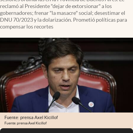
Infotechnology
reclamó al Presidente "dejar de extorsionar" a los
gobernadores; frenar "la masacre" social; desestimar el
Clase
DNU 70/2023 y la dolarización. Prometió políticas para
Clima
compensar los recortes
Mundial 2026
Eventos Corporativos
El Cronista Studio
Mediakit
abre en nueva pestaña
Argentina
Fuente: prensa Axel Kicillof
Fuente: prensa Axel Kicillof