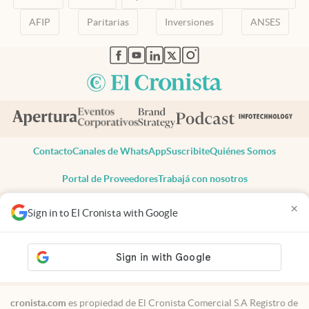
AFIP
Paritarias
Inversiones
ANSES
abre en nueva pestaña
abre en nueva pestaña
abre en nueva pestaña
abre en nueva pestaña
abre en nueva pestaña
Contacto
Canales de WhatsApp
Suscribite
Quiénes Somos
Portal de Proveedores
Trabajá con nosotros
Copyright 2025 cronista.com
×
Sign in to El Cronista with Google
Todos los derechos reservados
Términos y condiciones
Privacidad
Consentimiento
Tel:
+54 11 7078-3270
cronista.com
es propiedad de El Cronista Comercial S.A Registro de