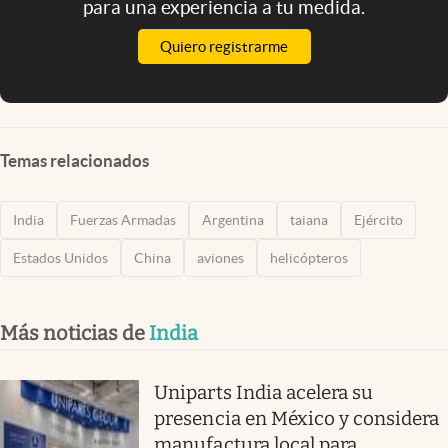
para una experiencia a tu medida.
Quiero registrarme
Temas relacionados
India
Fuerzas Armadas
Argentina
taiana
Ejército
Estados Unidos
China
aviones
helicópteros
Más noticias de
India
Uniparts India acelera su
presencia en México y considera
manufactura local para