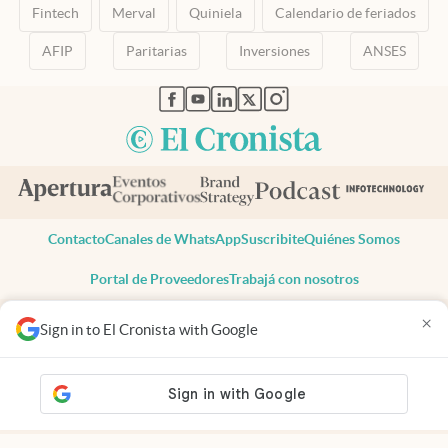
Fintech
Merval
Quiniela
Calendario de feriados
AFIP
Paritarias
Inversiones
ANSES
abre en nueva pestaña
abre en nueva pestaña
abre en nueva pestaña
abre en nueva pestaña
abre en nueva pestaña
Contacto
Canales de WhatsApp
Suscribite
Quiénes Somos
Portal de Proveedores
Trabajá con nosotros
Copyright 2025 cronista.com
×
Sign in to El Cronista with Google
Todos los derechos reservados
Términos y condiciones
Privacidad
Consentimiento
Tel:
+54 11 7078-3270