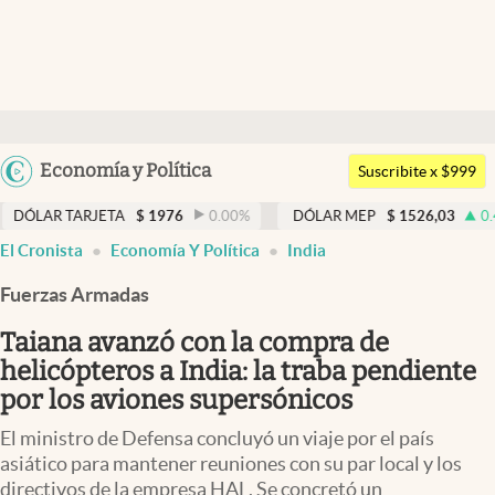
Últimas noticias
Dólar
Argentina
Economía y Política
Members
Suscribite x $999
España
Economía y Política
RJETA
$
1976
0.00
%
DÓLAR MEP
$
1526,03
0.43
%
DÓ
México
El Cronista
Economía Y Política
India
Finanzas y Mercados
USA
Fuerzas Armadas
Mercados Online
Colombia
Uruguay
Taiana avanzó con la compra de
Negocios
helicópteros a India: la traba pendiente
Columnistas
por los aviones supersónicos
Otras secciones
El ministro de Defensa concluyó un viaje por el país
asiático para mantener reuniones con su par local y los
Apertura
directivos de la empresa HAL. Se concretó un