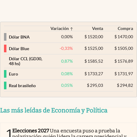
Variación
Venta
Compra
0,00
%
$
1520,00
$
1470,00
Dólar BNA
-0,33
%
$
1525,00
$
1505,00
Dólar Blue
Dólar CCL (GD30,
0,87
%
$
1585,52
$
1576,89
48 hs)
0,08
%
$
1733,27
$
1731,97
Euro
0,05
%
$
295,03
$
294,82
Real brasileño
Las más leídas de Economía y Política
1
Elecciones 2027
Una encuesta puso a prueba la
polarización: quién lidera la carrera presidencial y