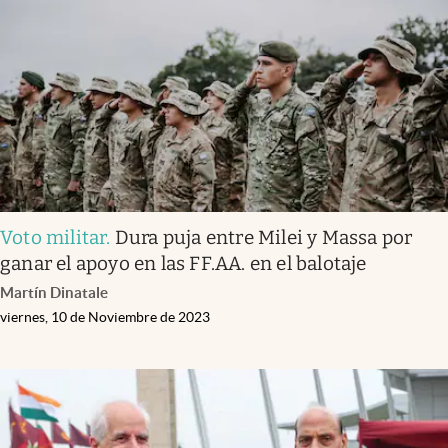
Infotechnology
Clase
Clima
Mundial 2026
Eventos Corporativos
El Cronista Studio
Voto militar
.
Dura puja entre Milei y Massa por
Mediakit
ganar el apoyo en las FF.AA. en el balotaje
abre en nueva pestaña
Martín Dinatale
Argentina
viernes, 10 de Noviembre de 2023