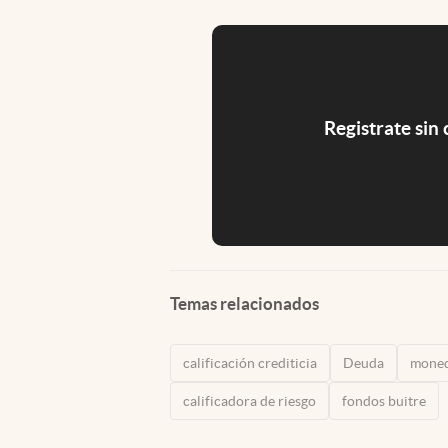
Registrate sin
Temas relacionados
calificación crediticia
Deuda
mone
calificadora de riesgo
fondos buitre