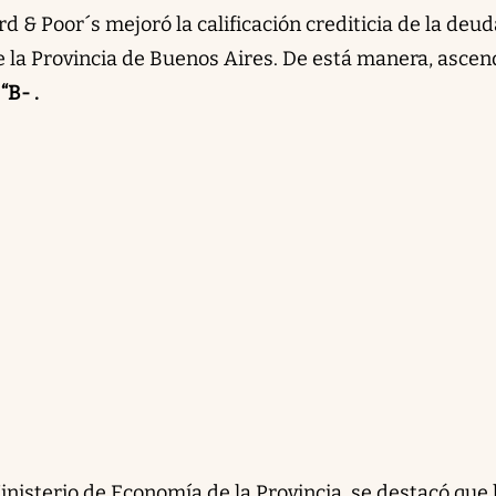
d & Poor´s mejoró la calificación crediticia de la deu
e la Provincia de Buenos Aires. De está manera, ascend
“B- .
inisterio de Economía de la Provincia, se destacó que 