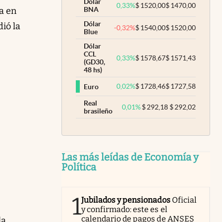
Dólar
0,33
%
$
1520,00
$
1470,00
da en
BNA
Dólar
ió la
-0,32
%
$
1540,00
$
1520,00
Blue
Dólar
CCL
0,33
%
$
1578,67
$
1571,43
(GD30,
48 hs)
0,02
%
$
1728,46
$
1727,58
Euro
Real
0,01
%
$
292,18
$
292,02
brasileño
Las más leídas de Economía y
Política
1
Jubilados y pensionados
Oficial
y confirmado: este es el
calendario de pagos de ANSES
la