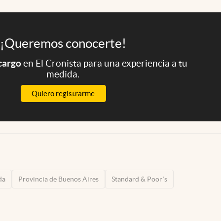
¡Queremos conocerte!
 cargo
en El Cronista para una experiencia a tu
medida.
Quiero registrarme
da
Provincia de Buenos Aires
Standard & Poor´s