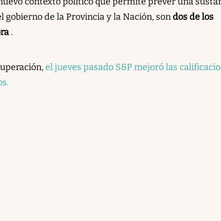
 nuevo contexto político que permite prever una susta
el gobierno de la Provincia y la Nación, son
dos de los
ra
.
cuperación,
el jueves pasado S&P mejoró las calificaci
os.