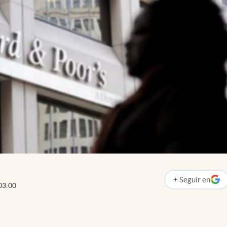
+
Seguir
en
abre en nueva p
03:00