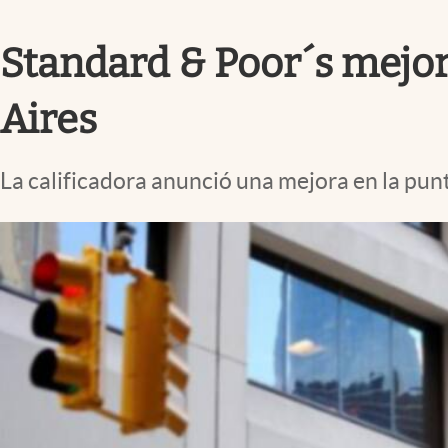
Infotechnology
Standard & Poor´s mejoró
Clase
Clima
Aires
Mundial 2026
Eventos Corporativos
La calificadora anunció una mejora en la pun
El Cronista Studio
Mediakit
abre en nueva pestaña