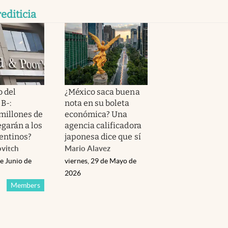
rediticia
o del
¿México saca buena
B-:
nota en su boleta
millones de
económica? Una
egarán a los
agencia calificadora
entinos?
japonesa dice que sí
ovitch
Mario Alavez
e Junio de
viernes, 29 de Mayo de
2026
Members