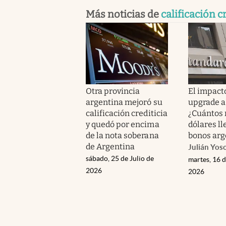
Más noticias de
calificación c
Otra provincia
El impact
argentina mejoró su
upgrade a 
calificación crediticia
¿Cuántos 
y quedó por encima
dólares ll
de la nota soberana
bonos arg
de Argentina
Julián Yos
sábado, 25 de Julio de
martes, 16 d
2026
2026