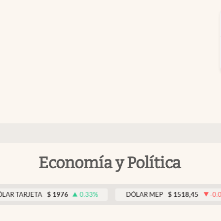
Economía y Política
RJETA
$
1976
0.33
%
DÓLAR MEP
$
1518,45
-0.05
%