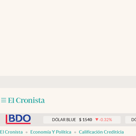
Últimas noticias
Dólar
Members
Economía y Política
Finanzas y Mercados
Mercados Online
Negocios
Columnistas
abre en nueva pestaña
Otras secciones
0.33
%
DÓLAR BLUE
$
1540
-0.32
%
DÓLAR TA
Apertura
El Cronista
Economía Y Política
Calificación Crediticia