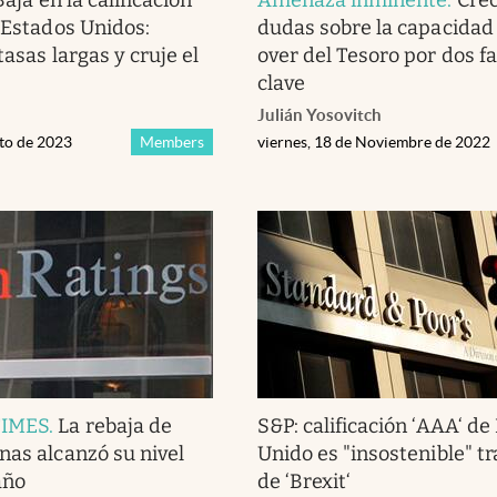
e Estados Unidos:
dudas sobre la capacidad 
tasas largas y cruje el
over del Tesoro por dos f
clave
Julián Yosovitch
sto de 2023
Members
viernes, 18 de Noviembre de 2022
TIMES
.
La rebaja de
S&P: calificación ‘AAA‘ de
nas alcanzó su nivel
Unido es "insostenible" tr
año
de ‘Brexit‘