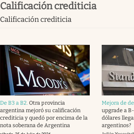
calificación crediticia
Infotechnology
Clase
calificación crediticia
Clima
Mundial 2026
Eventos Corporativos
El Cronista Studio
Mediakit
abre en nueva pestaña
De B3 a B2
.
Otra provincia
Mejora de d
argentina mejoró su calificación
upgrade a B-
crediticia y quedó por encima de la
dólares llega
nota soberana de Argentina
argentinos?
Julián Yosovitc
sábado, 25 de Julio de 2026