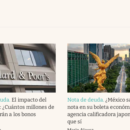
euda
.
El impacto del
Nota de deuda
.
¿México s
: ¿Cuántos millones de
nota en su boleta económ
rán a los bonos
agencia calificadora japo
que sí
h
Mario Alavez