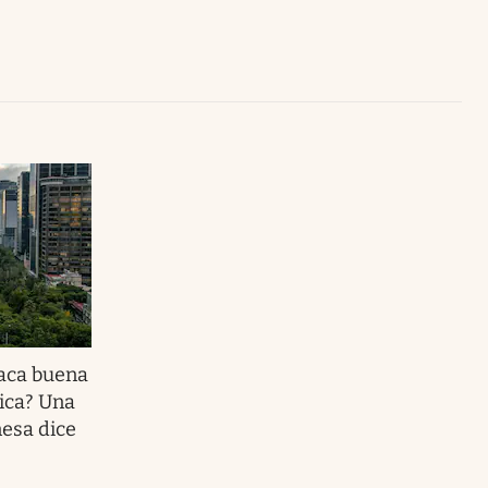
Uruguay
aca buena
ica? Una
nesa dice