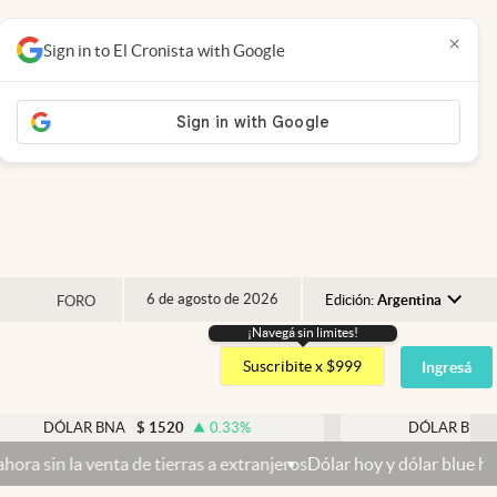
×
Sign in to El Cronista with Google
6 de agosto de 2026
Edición:
Argentina
FORO
¡Navegá sin limites!
Argentina
Suscribite x $999
Ingresá
España
México
AR BNA
$
1520
0.33
%
DÓLAR BLUE
$
1540
USA
a de tierras a extranjeros
Dólar hoy y dólar blue hoy: cuál es la co
Colombia