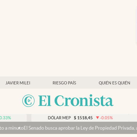
JAVIER MILEI
RIESGO PAÍS
QUIÉN ES QUIÉN
DÓLAR MEP
$
1518,45
-0.05
%
DÓL
enado busca aprobar la Ley de Propiedad Privada, ahora sin la vent