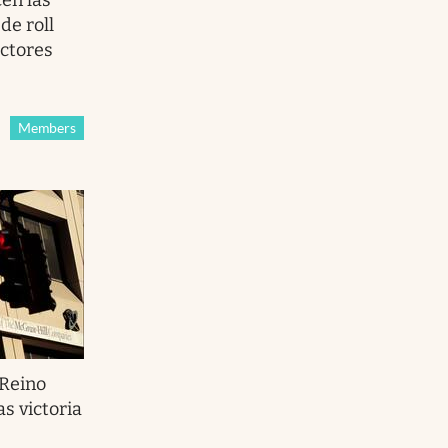
de roll
actores
Members
 Reino
as victoria