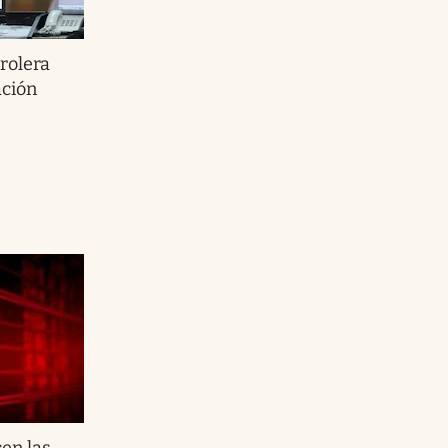
rolera
ación
en las