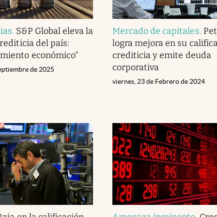
ias
.
S&P Global eleva la
Mercado de capitales
.
Pet
rediticia del país:
logra mejora en su calific
imiento económico"
crediticia y emite deuda
corporativa
eptiembre de 2025
viernes, 23 de Febrero de 2024
Baja en la calificación
Amenaza inminente
.
Crec