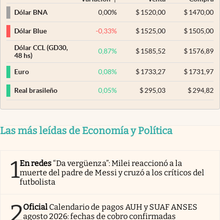
0,00
%
$
1520,00
$
1470,00
Dólar BNA
-0,33
%
$
1525,00
$
1505,00
Dólar Blue
Dólar CCL (GD30,
0,87
%
$
1585,52
$
1576,89
48 hs)
0,08
%
$
1733,27
$
1731,97
Euro
0,05
%
$
295,03
$
294,82
Real brasileño
Las más leídas de Economía y Política
1
En redes
“Da vergüenza”: Milei reaccionó a la
muerte del padre de Messi y cruzó a los críticos del
futbolista
2
Oficial
Calendario de pagos AUH y SUAF ANSES
agosto 2026: fechas de cobro confirmadas