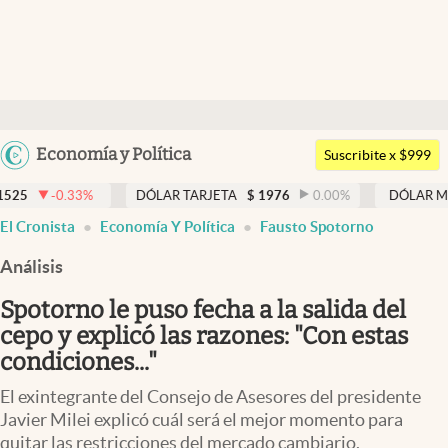
Últimas noticias
Dólar
Argentina
Economía y Política
Members
Suscribite x $999
España
Economía y Política
DÓLAR TARJETA
$
1976
0.00
%
DÓLAR MEP
$
1526,03
México
El Cronista
Economía Y Política
Fausto Spotorno
Finanzas y Mercados
USA
Análisis
Mercados Online
Colombia
Uruguay
Spotorno le puso fecha a la salida del
Negocios
cepo y explicó las razones: "Con estas
Columnistas
condiciones..."
Otras secciones
El exintegrante del Consejo de Asesores del presidente
Javier Milei explicó cuál será el mejor momento para
Apertura
quitar las restricciones del mercado cambiario.