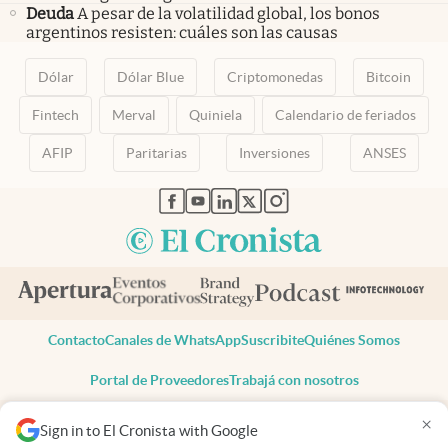
Deuda
A pesar de la volatilidad global, los bonos
argentinos resisten: cuáles son las causas
Dólar
Dólar Blue
Criptomonedas
Bitcoin
Fintech
Merval
Quiniela
Calendario de feriados
AFIP
Paritarias
Inversiones
ANSES
abre en nueva pestaña
abre en nueva pestaña
abre en nueva pestaña
abre en nueva pestaña
abre en nueva pestaña
Contacto
Canales de WhatsApp
Suscribite
Quiénes Somos
Portal de Proveedores
Trabajá con nosotros
Copyright 2025 cronista.com
×
Sign in to El Cronista with Google
Todos los derechos reservados