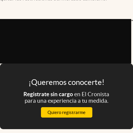
Infotechnology
Clase
"
Clima
Mundial 2026
Eventos Corporativos
El Cronista Studio
Mediakit
¡Queremos conocerte!
abre en nueva pestaña
Argentina
Registrate sin cargo
en El Cronista
para una experiencia a tu medida.
Quiero registrarme