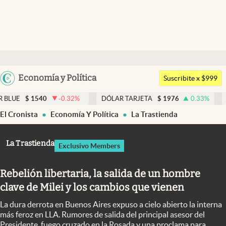
Últimas noticias
Dólar
Argentina
Economía y Política
Members
Suscribite x $999
España
Economía y Política
0
-0.32
%
DÓLAR TARJETA
$
1976
0.33
%
DÓLAR MEP
México
El Cronista
Economía Y Política
La Trastienda
Finanzas y Mercados
USA
Mercados Online
Colombia
La Trastienda
Exclusivo Members
Uruguay
Negocios
Rebelión libertaria, la salida de un hombre
Columnistas
clave de Milei y los cambios que vienen
Otras secciones
La dura derrota en Buenos Aires expuso a cielo abierto la interna
Apertura
más feroz en LLA. Rumores de salida del principal asesor del
Presidente, fuego cruzado en la Rosada y una proclama para