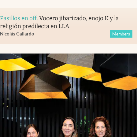
Pasillos en off
.
Vocero jibarizado, enojo K y la
religión predilecta en LLA
Nicolás Gallardo
Members