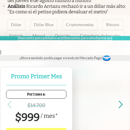
del jueves 6 de agosto minuto a minuto
Análisis
Ricardo Arriazu rechazó ir a un dólar más alto:
“Es como si el petiso pidiera devaluar el metro”
Dólar
Dólar Blue
Criptomonedas
Bitcoin
Fintech
Merval
Quiniela
Calendario de feriados
Descuento para jubilados acá
Descuento para estudiantes acá
|
AFIP
Paritarias
Inversiones
ANSES
|
¡Ahora también podés pagar a través de Mercado Pago!
abre en nueva pestaña
abre en nueva pestaña
abre en nueva pestaña
abre en nueva pestaña
abre en nueva pestaña
Promo Primer Mes
Por 1 mes a:
Contacto
Canales de WhatsApp
Suscribite
Quiénes Somos
$
14.700
Portal de Proveedores
Trabajá con nosotros
$
999
/
mes
*
Copyright 2025 cronista.com
Todos los derechos reservados