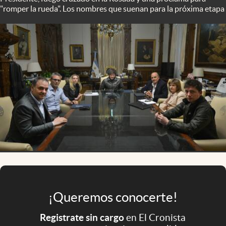
Infotechnology
"romper la rueda". Los nombres que suenan para la próxima etapa
Clase
Clima
Mundial 2026
Eventos Corporativos
El Cronista Studio
Mediakit
abre en nueva pestaña
Argentina
¡Queremos conocerte!
Registrate sin cargo
en El Cronista