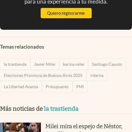
para una experiencia a tu medida.
Quiero registrarme
Temas relacionados
la trastienda
Javier Milei
karina milei
Santiago Caputo
Elecciones Provincia de Buenos Aires 2025
interna
La Libertad Avanza
Presupuesto
FMI
Más noticias de
la trastienda
Milei mira el espejo de Néstor,