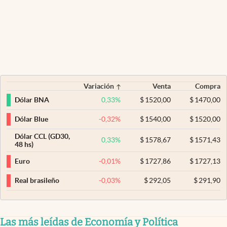
Variación
Venta
Compra
0,33
%
$
1520,00
$
1470,00
Dólar BNA
-0,32
%
$
1540,00
$
1520,00
Dólar Blue
Dólar CCL (GD30,
0,33
%
$
1578,67
$
1571,43
48 hs)
-0,01
%
$
1727,86
$
1727,13
Euro
-0,03
%
$
292,05
$
291,90
Real brasileño
Las más leídas de Economía y Política