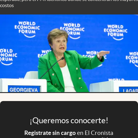
Infotechnology
costos
Clase
Clima
Mundial 2026
Eventos Corporativos
El Cronista Studio
Mediakit
abre en nueva pestaña
Argentina
¡Queremos conocerte!
Registrate sin cargo
en El Cronista