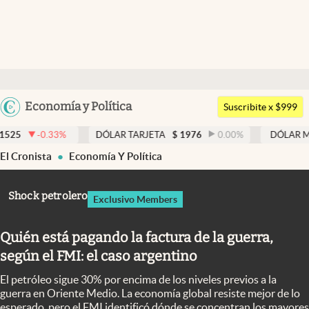
Últimas noticias
Dólar
Argentina
Economía y Política
Members
Suscribite x $999
España
Economía y Política
%
DÓLAR TARJETA
$
1976
0.00
%
DÓLAR MEP
$
1526,03
México
El Cronista
Economía Y Política
Finanzas y Mercados
USA
Mercados Online
Colombia
Shock petrolero
Exclusivo Members
Uruguay
Negocios
Quién está pagando la factura de la guerra,
Columnistas
según el FMI: el caso argentino
Otras secciones
El petróleo sigue 30% por encima de los niveles previos a la
Apertura
guerra en Oriente Medio. La economía global resiste mejor de lo
esperado, pero el FMI identificó dónde se concentran los mayores