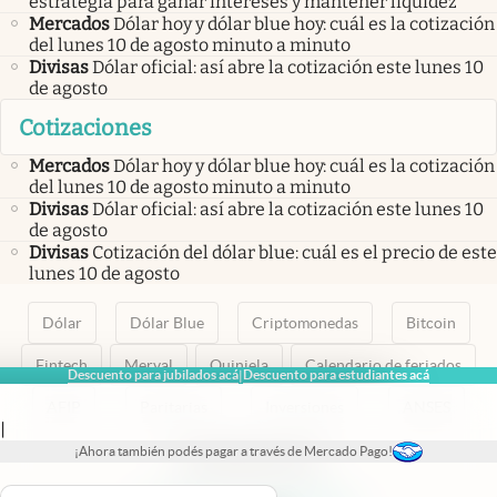
estrategia para ganar intereses y mantener liquidez
Mercados
Dólar hoy y dólar blue hoy: cuál es la cotización
del lunes 10 de agosto minuto a minuto
Divisas
Dólar oficial: así abre la cotización este lunes 10
de agosto
Cotizaciones
Mercados
Dólar hoy y dólar blue hoy: cuál es la cotización
del lunes 10 de agosto minuto a minuto
Divisas
Dólar oficial: así abre la cotización este lunes 10
de agosto
Divisas
Cotización del dólar blue: cuál es el precio de este
lunes 10 de agosto
Dólar
Dólar Blue
Criptomonedas
Bitcoin
Fintech
Merval
Quiniela
Calendario de feriados
Descuento para jubilados acá
Descuento para estudiantes acá
|
AFIP
Paritarias
Inversiones
ANSES
|
¡Ahora también podés pagar a través de Mercado Pago!
abre en nueva pestaña
abre en nueva pestaña
abre en nueva pestaña
abre en nueva pestaña
abre en nueva pestaña