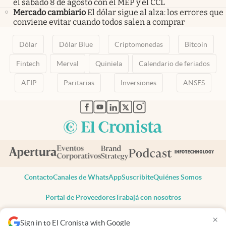
el sábado 8 de agosto con el MEP y el CCL
Mercado cambiario
El dólar sigue al alza: los errores que
conviene evitar cuando todos salen a comprar
Dólar
Dólar Blue
Criptomonedas
Bitcoin
Fintech
Merval
Quiniela
Calendario de feriados
AFIP
Paritarias
Inversiones
ANSES
abre en nueva pestaña
abre en nueva pestaña
abre en nueva pestaña
abre en nueva pestaña
abre en nueva pestaña
Contacto
Canales de WhatsApp
Suscribite
Quiénes Somos
Portal de Proveedores
Trabajá con nosotros
Copyright 2025 cronista.com
×
Sign in to El Cronista with Google