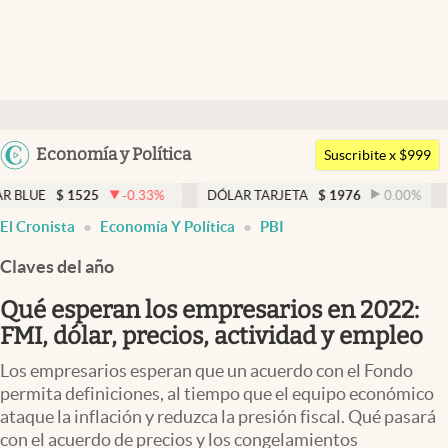
Últimas noticias
Dólar
Argentina
Economía y Política
Members
Suscribite x $999
España
Economía y Política
$
1525
-0.33
%
DÓLAR TARJETA
$
1976
0.00
%
DÓLAR 
México
El Cronista
Economía Y Política
PBI
Finanzas y Mercados
USA
Claves del año
Mercados Online
Colombia
Uruguay
Qué esperan los empresarios en 2022:
Negocios
FMI, dólar, precios, actividad y empleo
Columnistas
Los empresarios esperan que un acuerdo con el Fondo
Otras secciones
permita definiciones, al tiempo que el equipo económico
ataque la inflación y reduzca la presión fiscal. Qué pasará
Apertura
con el acuerdo de precios y los congelamientos