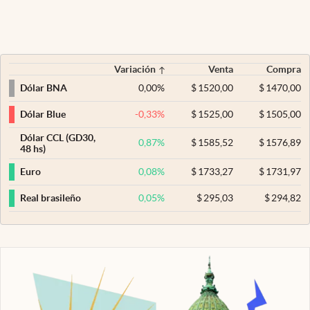
Variación
Venta
Compra
0,00
%
$
1520,00
$
1470,00
Dólar BNA
-0,33
%
$
1525,00
$
1505,00
Dólar Blue
Dólar CCL (GD30,
0,87
%
$
1585,52
$
1576,89
48 hs)
0,08
%
$
1733,27
$
1731,97
Euro
0,05
%
$
295,03
$
294,82
Real brasileño