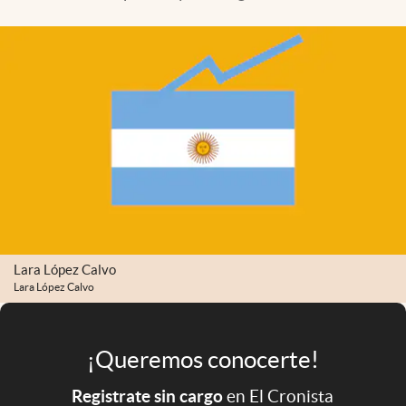
Infotechnology
Clase
Clima
Mundial 2026
Eventos Corporativos
El Cronista Studio
Mediakit
abre en nueva pestaña
Argentina
Lara López Calvo
Lara López Calvo
¡Queremos conocerte!
Registrate sin cargo
en El Cronista