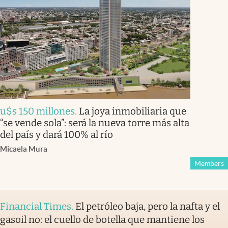
u$s 150 millones
.
La joya inmobiliaria que
“se vende sola”: será la nueva torre más alta
del país y dará 100% al río
Micaela Mura
Members
Financial Times
.
El petróleo baja, pero la nafta y el
gasoil no: el cuello de botella que mantiene los