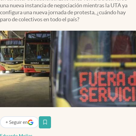
Infotechnology
una nueva instancia de negociación mientras la UTA ya
configura una nueva jornada de protesta, ¿cuándo hay
Clase
paro de colectivos en todo el país?
Clima
Mundial 2026
Eventos Corporativos
El Cronista Studio
Mediakit
abre en nueva pestaña
Argentina
+
Seguir
en
abre en nueva pestaña
Eduardo Mejias