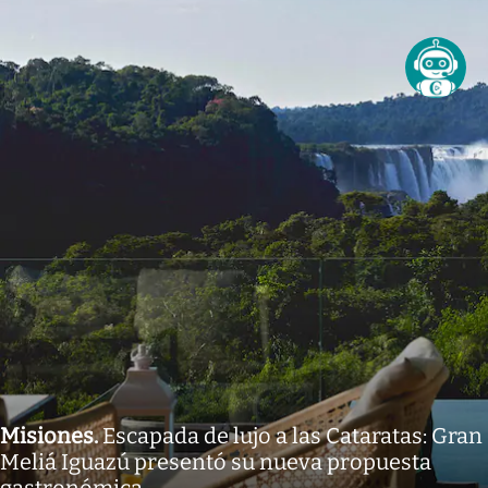
Misiones
.
Escapada de lujo a las Cataratas: Gran
Meliá Iguazú presentó su nueva propuesta
gastronómica