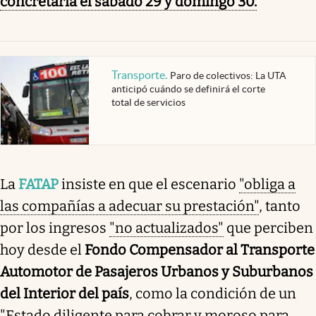
concretaría el sábado 29 y domingo 30.
Transporte
.
Paro de colectivos: La UTA
anticipó cuándo se definirá el corte
total de servicios
La
FATAP
insiste en que el escenario
"obliga a
las compañías a adecuar su prestación"
, tanto
por los ingresos
"no actualizados"
que perciben
hoy desde el
Fondo Compensador al Transporte
Automotor de Pasajeros Urbanos y Suburbanos
del Interior del país
, como la condición de un
"Estado diligente para cobrar y moroso para