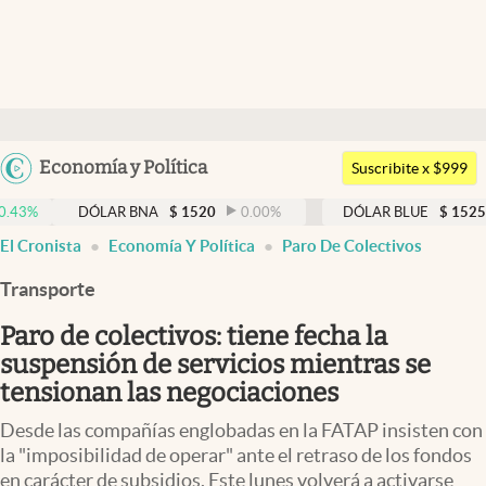
Últimas noticias
Dólar
Argentina
Economía y Política
Members
Suscribite x $999
España
Economía y Política
DÓLAR BNA
$
1520
0.00
%
DÓLAR BLUE
$
1525
-0.3
México
abre en nueva pestaña
abre en nueva pestaña
El Cronista
Economía Y Política
Paro De Colectivos
Finanzas y Mercados
USA
Transporte
Mercados Online
Colombia
Uruguay
Paro de colectivos: tiene fecha la
Negocios
suspensión de servicios mientras se
Columnistas
tensionan las negociaciones
Otras secciones
Desde las compañías englobadas en la FATAP insisten con
la "imposibilidad de operar" ante el retraso de los fondos
Apertura
en carácter de subsidios. Este lunes volverá a activarse