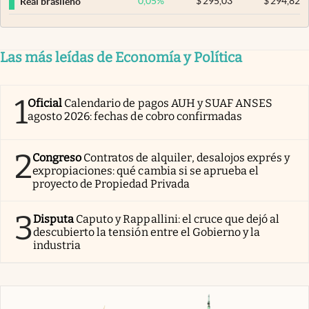
0,05
%
$
295,03
$
294,82
Real brasileño
Las más leídas de Economía y Política
1
Oficial
Calendario de pagos AUH y SUAF ANSES
agosto 2026: fechas de cobro confirmadas
2
Congreso
Contratos de alquiler, desalojos exprés y
expropiaciones: qué cambia si se aprueba el
proyecto de Propiedad Privada
3
Disputa
Caputo y Rappallini: el cruce que dejó al
descubierto la tensión entre el Gobierno y la
industria