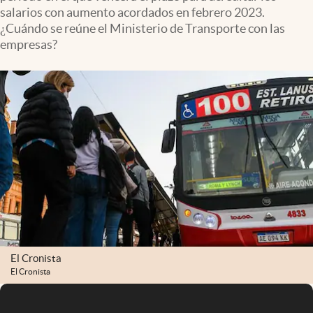
Infotechnology
salarios con aumento acordados en febrero 2023.
¿Cuándo se reúne el Ministerio de Transporte con las
Clase
empresas?
Clima
Mundial 2026
Eventos Corporativos
El Cronista Studio
Mediakit
abre en nueva pestaña
Argentina
El Cronista
El Cronista