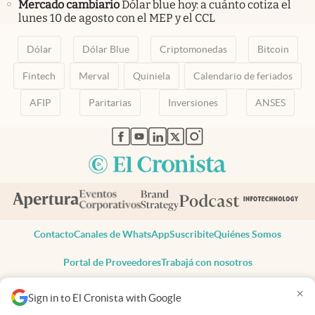
Mercado cambiario
Dólar blue hoy: a cuánto cotiza el
lunes 10 de agosto con el MEP y el CCL
Dólar
Dólar Blue
Criptomonedas
Bitcoin
Fintech
Merval
Quiniela
Calendario de feriados
AFIP
Paritarias
Inversiones
ANSES
abre en nueva pestaña
abre en nueva pestaña
abre en nueva pestaña
abre en nueva pestaña
abre en nueva pestaña
Contacto
Canales de WhatsApp
Suscribite
Quiénes Somos
Portal de Proveedores
Trabajá con nosotros
Copyright 2025 cronista.com
×
Sign in to El Cronista with Google
Todos los derechos reservados