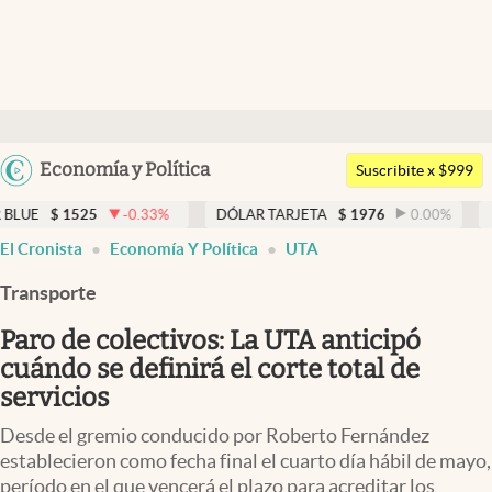
Últimas noticias
Dólar
Argentina
Economía y Política
Members
Suscribite x $999
España
Economía y Política
5
-0.33
%
DÓLAR TARJETA
$
1976
0.00
%
DÓLAR MEP
México
El Cronista
Economía Y Política
UTA
Finanzas y Mercados
USA
Transporte
Mercados Online
Colombia
Uruguay
Paro de colectivos: La UTA anticipó
Negocios
cuándo se definirá el corte total de
Columnistas
servicios
Otras secciones
Desde el gremio conducido por Roberto Fernández
establecieron como fecha final el cuarto día hábil de mayo,
Apertura
período en el que vencerá el plazo para acreditar los