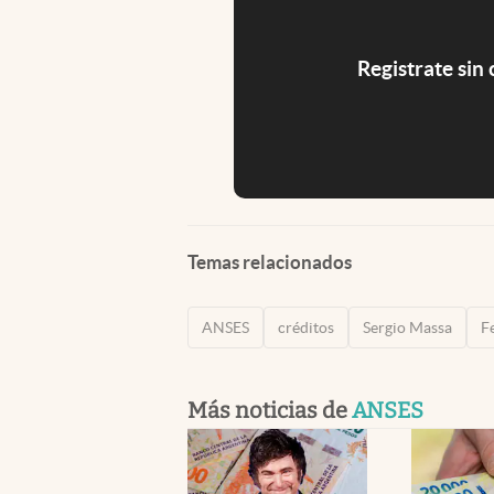
Registrate sin
Temas relacionados
ANSES
créditos
Sergio Massa
F
Más noticias de
ANSES