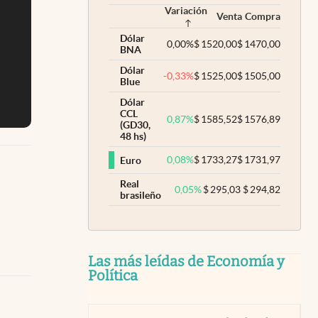
Variación
Venta
Compra
Dólar
0,00
%
$
1520,00
$
1470,00
BNA
Dólar
-0,33
%
$
1525,00
$
1505,00
Blue
Dólar
CCL
0,87
%
$
1585,52
$
1576,89
(GD30,
48 hs)
0,08
%
$
1733,27
$
1731,97
Euro
Real
0,05
%
$
295,03
$
294,82
brasileño
Las más leídas de Economía y
Política