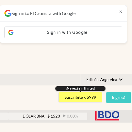
×
Sign in to El Cronista with Google
Edición:
Argentina
¡Navegá sin limites!
Argentina
Suscribite x $999
Ingresá
España
México
abre
DÓLAR BNA
$
1520
0.00
%
DÓLAR BLUE
$
152
USA
Colombia