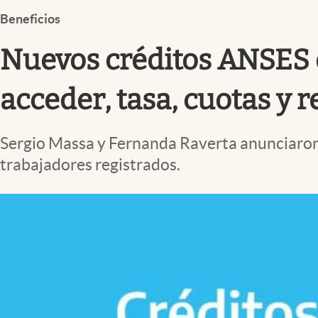
Infotechnology
Beneficios
Clase
Nuevos créditos ANSES d
Clima
Mundial 2026
acceder, tasa, cuotas y r
Eventos Corporativos
Sergio Massa y Fernanda Raverta anunciaron
El Cronista Studio
trabajadores registrados.
Mediakit
abre en nueva pestaña