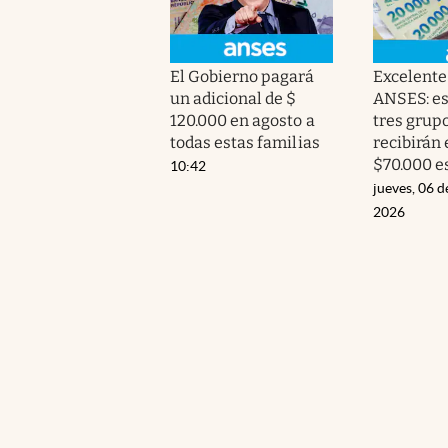
El Gobierno pagará
Excelente 
un adicional de $
ANSES: es
120.000 en agosto a
tres grup
todas estas familias
recibirán 
$70.000 e
10:42
jueves, 06 d
2026