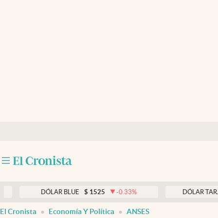
Últimas noticias
Dólar
Members
Economía y Política
Finanzas y Mercados
Mercados Online
Negocios
Columnistas
Otras secciones
DÓLAR BLUE
$
1525
-0.33
%
DÓLAR TARJETA
$
Apertura
El Cronista
Economía Y Política
ANSES