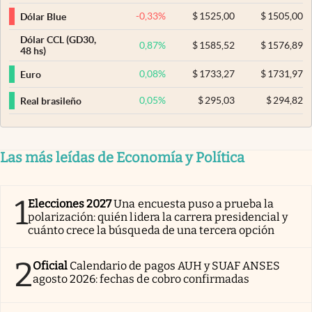
-0,33
%
$
1525,00
$
1505,00
Dólar Blue
Dólar CCL (GD30,
0,87
%
$
1585,52
$
1576,89
48 hs)
0,08
%
$
1733,27
$
1731,97
Euro
0,05
%
$
295,03
$
294,82
Real brasileño
Las más leídas de Economía y Política
1
Elecciones 2027
Una encuesta puso a prueba la
polarización: quién lidera la carrera presidencial y
cuánto crece la búsqueda de una tercera opción
2
Oficial
Calendario de pagos AUH y SUAF ANSES
agosto 2026: fechas de cobro confirmadas