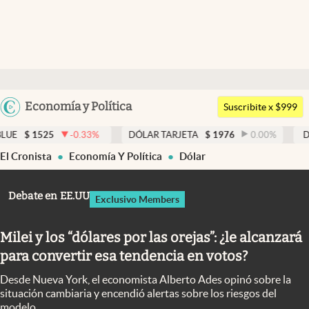
Últimas noticias
Dólar
Argentina
Economía y Política
Members
Suscribite x $999
España
Economía y Política
-0.33
%
DÓLAR TARJETA
$
1976
0.00
%
DÓLAR MEP
México
El Cronista
Economía Y Política
Dólar
Finanzas y Mercados
USA
Mercados Online
Colombia
Debate en EE.UU
Exclusivo Members
Uruguay
Negocios
Milei y los “dólares por las orejas”: ¿le alcanzará
Columnistas
para convertir esa tendencia en votos?
Otras secciones
Desde Nueva York, el economista Alberto Ades opinó sobre la
Apertura
situación cambiaria y encendió alertas sobre los riesgos del
modelo