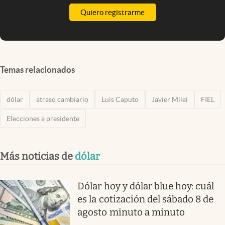
Quiero registrarme
Temas relacionados
dólar
atraso cambiario
Luis Caputo
Javier Milei
FIEL
Elecciones a presidente
Más noticias de
dólar
Dólar hoy y dólar blue hoy: cuál
es la cotización del sábado 8 de
agosto minuto a minuto