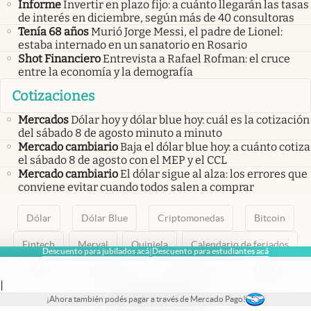
Informe
Invertir en plazo fijo: a cuánto llegarán las tasas
de interés en diciembre, según más de 40 consultoras
Tenía 68 años
Murió Jorge Messi, el padre de Lionel:
estaba internado en un sanatorio en Rosario
Shot Financiero
Entrevista a Rafael Rofman: el cruce
entre la economía y la demografía
Cotizaciones
Mercados
Dólar hoy y dólar blue hoy: cuál es la cotización
del sábado 8 de agosto minuto a minuto
Mercado cambiario
Baja el dólar blue hoy: a cuánto cotiza
el sábado 8 de agosto con el MEP y el CCL
Mercado cambiario
El dólar sigue al alza: los errores que
conviene evitar cuando todos salen a comprar
Dólar
Dólar Blue
Criptomonedas
Bitcoin
Fintech
Merval
Quiniela
Calendario de feriados
Descuento para jubilados acá
Descuento para estudiantes acá
|
AFIP
Paritarias
Inversiones
ANSES
|
¡Ahora también podés pagar a través de Mercado Pago!
abre en nueva pestaña
abre en nueva pestaña
abre en nueva pestaña
abre en nueva pestaña
abre en nueva pestaña