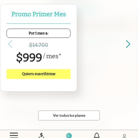
Promo Primer Mes
Por 1 mes a:
Contacto
Canales de WhatsApp
Suscribite
Quiénes Somos
$
14.700
Portal de Proveedores
Trabajá con nosotros
$
999
/
mes
*
Copyright 2025 cronista.com
Todos los derechos reservados
Quiero suscribirme
Términos y condiciones
Privacidad
Consentimiento
Tel:
+54 11 7078-3270
cronista.com
es propiedad de El Cronista Comercial S.A Registro de
propiedad intelectual: 56576959
Ver todos los planes
N° de edición: 10.951 - 8 de agosto de 2026
Director Periodístico: Hernán de Goñi