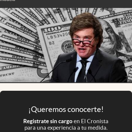
Infotechnology
Clase
Clima
Mundial 2026
Eventos Corporativos
El Cronista Studio
Mediakit
abre en nueva pestaña
Argentina
¡Queremos conocerte!
Registrate sin cargo
en El Cronista
para una experiencia a tu medida.