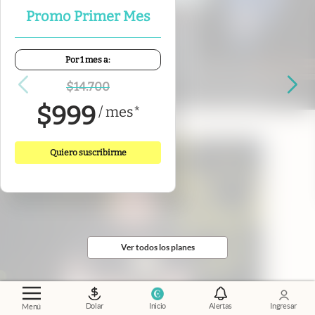
Promo Primer Mes
Por 1 mes a:
"Donde nacen las estrellas"
.
El poder de
conectar: cómo es Nébula, la comunidad que
$
14.700
apuesta por el nuevo liderazgo femenino
$
999
/
mes
*
Quiero suscribirme
Ver todos los planes
Dolar
Inicio
Alertas
Ingresar
Menú