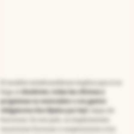
El modelo estadounidense implica que si se
llega al
shutdown, todas las oficinas y
programas no esenciales o con gastos
obligatorios (los fijados por ley)
, dejan de
funcionar. En ese país, se implementan
vacaciones forzosas o suspensiones a los