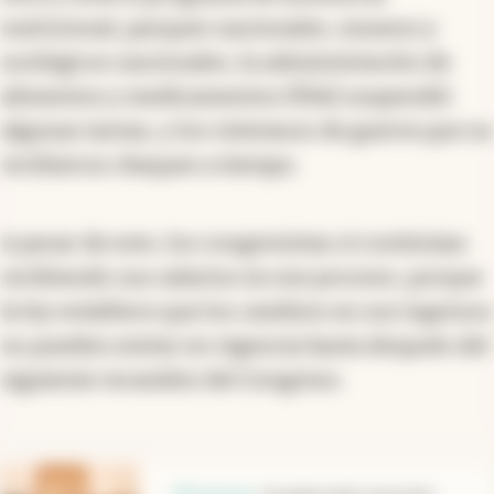
nutricional, parques nacionales, museos y
zoológicos nacionales, la administración de
alimentos y medicamentos (FDA) suspendió
algunas tareas, y los veteranos de guerra que no
recibieron cheques a tiempo.
A pesar de esto, los congresistas sí continúan
recibiendo sus salarios en ese proceso, porque
la ley establece que los cambios en sus ingresos
no pueden entrar en vigencia hasta después del
siguiente recambio del Congreso.
abre en nueva pestaña
Elecciones
.