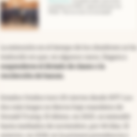
Un gobernador peronista
se alinea con Milei y apoya eliminar las
PASO: “No le sirven a la sociedad”
La extensión en el tiempo de los shutdown se ha
traducido en que, en algunos casos, llegara a
suspenderse el dictado de clases o la
recolección de basura.
Estados Unidos tuvo 20 cierres desde 1977. Los
dos más largos se dieron bajo mandatos de
Donald Trump. El último, en 2025, se extendió
hasta mediados de noviembre, por 44 días. El
anterior, en 2018, en la primera presidencia e