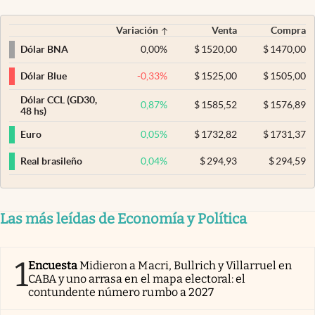
Variación
Venta
Compra
0,00
%
$
1520,00
$
1470,00
Dólar BNA
-0,33
%
$
1525,00
$
1505,00
Dólar Blue
Dólar CCL (GD30,
0,87
%
$
1585,52
$
1576,89
48 hs)
0,05
%
$
1732,82
$
1731,37
Euro
0,04
%
$
294,93
$
294,59
Real brasileño
Las más leídas de Economía y Política
1
Encuesta
Midieron a Macri, Bullrich y Villarruel en
CABA y uno arrasa en el mapa electoral: el
contundente número rumbo a 2027