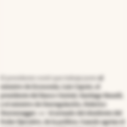
modelo estadounidense, no se extiendan
automáticamente los presupuestos,
potencialmente manteniendo pagos obligatorios
como las jubilaciones.
Resumen generado con inteligencia artificial
El presidente contó que trabaja junto
al
ministro de Economía, Luis Caputo, el
presidente del Banco Central, Santiago Bausili,
y el ministro de Desregulación, Federico
Sturzenegger
, en “
el armado del shutdown del
Poder Ejecutivo, de la política. Cuando agotas el