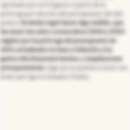
aprobado por el Congreso a partir de la
prórroga por decreto del presupuesto del año
previo.
De hecho logró hacer algo inédito, que
fue tener dos años consecutivos (2024 y 2025)
regidos por la prórroga del presupuesto de
2023, actualizado en base a inflación y los
gastos efectivamente hechos, y ampliaciones
presupuestarias
. Algo así no podría ocurrir con
la ley que rige en Estados Unidos.