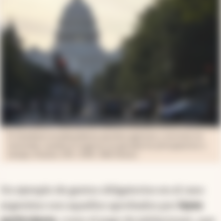
El shutdown estadounidense paraliza agencias y servicios no
esenciales cuando el Congreso no aprueba los presupuestos a
tiempo. (Fuente: EFE / EPA / Will Oliver)
Un ejemplo de gastos obligatorios en el caso
argentino son aquellos aprobados por
leyes
particulares
, como el pago de jubilaciones, que