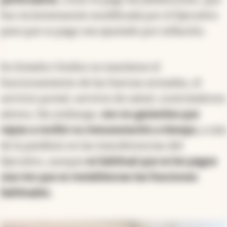
fue recientemente modificada por el Ejecutivo
para que su pago sea ajustado por inflación.
En Estados Unidos se mantiene el
funcionamiento de las fuerzas armadas, el
servicio postal, servicio de salud, controladores
aéreos. Sin embargo,
eso no garantiza que
vayan a recibir su remuneración a tiempo,
a raíz
de la parálisis en las transferencias del
Ejecutivo, aunque
es habitual que se les pague
una vez que se restablezcan las funciones
habituales.