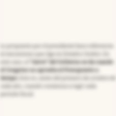
Lo propuesto por el presidente hace referencia
al mecanismo que rige en Estados Unidos. En
este caso, el
“cierre” del Gobierno se da cuando
el Congreso no aprueba el Presupuesto a
tiempo.
Esto es, antes del primero de octubre de
cada año, cuando comienza a regir cada
período fiscal.