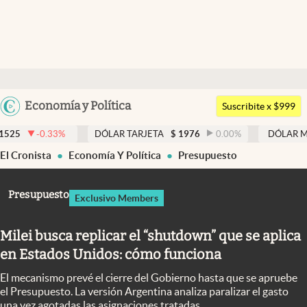
Últimas noticias
Dólar
Argentina
Economía y Política
Members
Suscribite x $999
España
Economía y Política
3
%
DÓLAR TARJETA
$
1976
0.00
%
DÓLAR MEP
$
1526,0
México
El Cronista
Economía Y Política
Presupuesto
Finanzas y Mercados
USA
Mercados Online
Colombia
Presupuesto
Exclusivo Members
Uruguay
Negocios
Milei busca replicar el “shutdown” que se aplica
Columnistas
en Estados Unidos: cómo funciona
Otras secciones
El mecanismo prevé el cierre del Gobierno hasta que se apruebe
Apertura
el Presupuesto. La versión Argentina analiza paralizar el gasto
una vez agotadas las asignaciones tratadas.