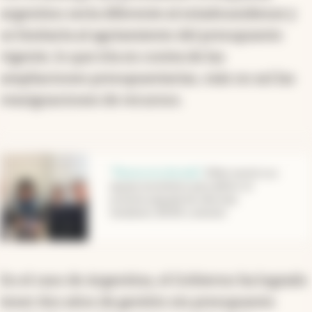
argentino sería diferente al estadounidense y
se limitaría al agotamiento del presupuesto
vigente, lo que iría en contra de las
ampliaciones presupuestarias,
más no así las
reasignaciones de recursos.
abre en nueva pestaña
"Nueva era dorada"
.
Milei reunió a su
equipo económico para definir el
próximo paquete de reformas:
shutdown, BCRA y emisión
En el caso de Argentina, el Gobierno ha logrado
tener dos años de gestión sin presupuesto