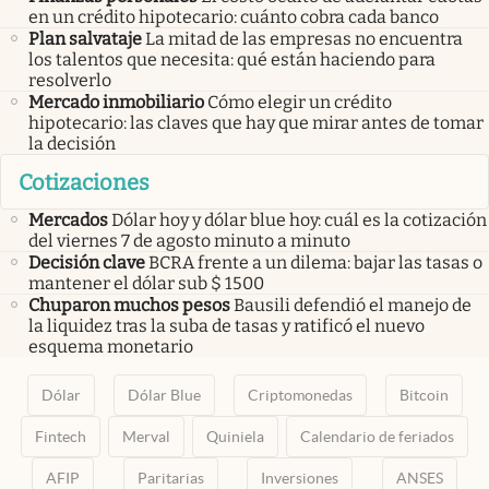
en un crédito hipotecario: cuánto cobra cada banco
Plan salvataje
La mitad de las empresas no encuentra
los talentos que necesita: qué están haciendo para
resolverlo
Mercado inmobiliario
Cómo elegir un crédito
hipotecario: las claves que hay que mirar antes de tomar
la decisión
Cotizaciones
Mercados
Dólar hoy y dólar blue hoy: cuál es la cotización
del viernes 7 de agosto minuto a minuto
Decisión clave
BCRA frente a un dilema: bajar las tasas o
mantener el dólar sub $ 1500
Chuparon muchos pesos
Bausili defendió el manejo de
la liquidez tras la suba de tasas y ratificó el nuevo
esquema monetario
Dólar
Dólar Blue
Criptomonedas
Bitcoin
Fintech
Merval
Quiniela
Calendario de feriados
AFIP
Paritarias
Inversiones
ANSES