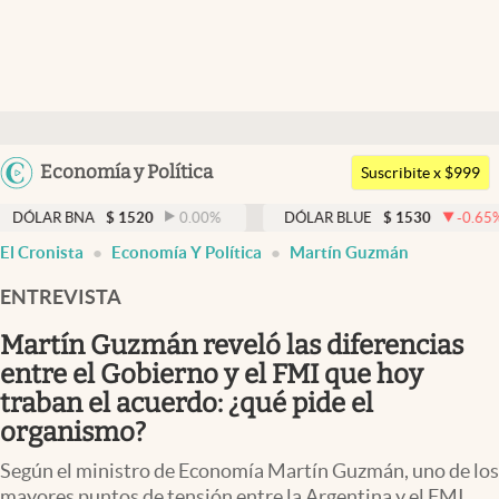
Últimas noticias
Dólar
Argentina
Economía y Política
Members
Suscribite x $999
España
Economía y Política
BNA
$
1520
0.00
%
DÓLAR BLUE
$
1530
-0.65
%
DÓ
México
El Cronista
Economía Y Política
Martín Guzmán
Finanzas y Mercados
USA
ENTREVISTA
Mercados Online
Colombia
Uruguay
Martín Guzmán reveló las diferencias
Negocios
entre el Gobierno y el FMI que hoy
Columnistas
traban el acuerdo: ¿qué pide el
organismo?
Otras secciones
Según el ministro de Economía Martín Guzmán, uno de los
Apertura
mayores puntos de tensión entre la Argentina y el FMI