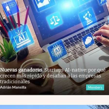
Nuevas ganadoras
.
Startups AI-native: por qué
crecen más rápido y desafían a las empresas
tradicionales
Adrián Mansilla
Members