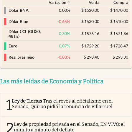
Variación
Venta
Compra
0,00
%
$
1520,00
$
1470,00
Dólar BNA
-0,65
%
$
1530,00
$
1510,00
Dólar Blue
Dólar CCL (GD30,
0,30
%
$
1576,16
$
1571,86
48 hs)
0,07
%
$
1729,20
$
1728,47
Euro
-0,00
%
$
293,40
$
293,30
Real brasileño
Las más leídas de Economía y Política
1
Ley de Tierras
Tras el revés al oficialismo en el
Senado, Quirno pidió la renuncia de Villarruel
2
Ley de propiedad privada en el Senado, EN VIVO: el
minuto a minuto del debate