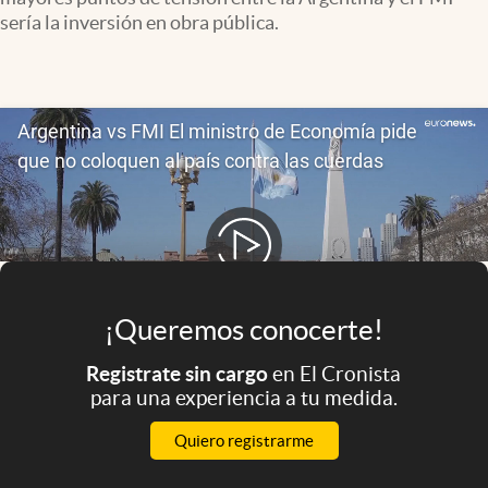
Infotechnology
sería la inversión en obra pública.
Clase
Clima
Mundial 2026
Eventos Corporativos
El Cronista Studio
Mediakit
abre en nueva pestaña
Argentina
¡Queremos conocerte!
Registrate sin cargo
en El Cronista
para una experiencia a tu medida.
Quiero registrarme