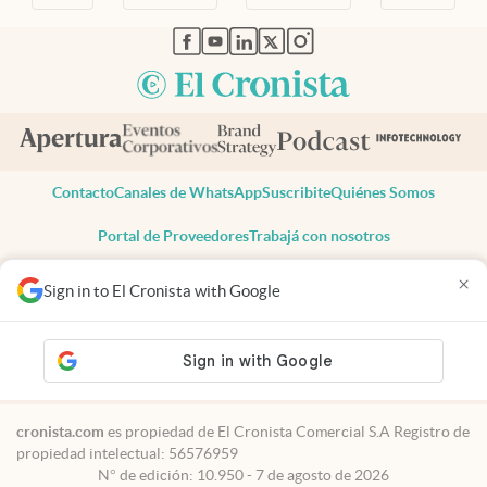
abre en nueva pestaña
abre en nueva pestaña
abre en nueva pestaña
abre en nueva pestaña
abre en nueva pestaña
Contacto
Canales de WhatsApp
Suscribite
Quiénes Somos
Portal de Proveedores
Trabajá con nosotros
Copyright 2025 cronista.com
×
Sign in to El Cronista with Google
Todos los derechos reservados
Términos y condiciones
Privacidad
Consentimiento
Tel:
+54 11 7078-3270
cronista.com
es propiedad de El Cronista Comercial S.A Registro de
propiedad intelectual: 56576959
N° de edición: 10.950 - 7 de agosto de 2026