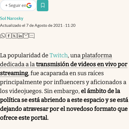
+
Seguir
en
abre en nueva pestaña
Sol Narosky
Actualizado el
7 de Agosto de 2021
11:20
abre en nueva pestaña
abre en nueva pestaña
abre en nueva pestaña
abre en nueva pestaña
La popularidad de
Twitch
, una
plataforma
dedicada a la
transmisión de videos en vivo por
streaming
, fue acaparada en sus raíces
principalmente por influencers y aficionados a
los videojuegos. Sin embargo,
el ámbito de la
política se está abriendo a este espacio y se está
dejando atravesar por el novedoso formato que
ofrece este portal.