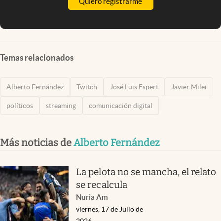
Quiero registrarme
Temas relacionados
Alberto Fernández
Twitch
José Luis Espert
Javier Milei
políticos
streaming
comunicación digital
Más noticias de
Alberto Fernández
La pelota no se mancha, el relato
se recalcula
Nuria Am
viernes, 17 de Julio de
2026