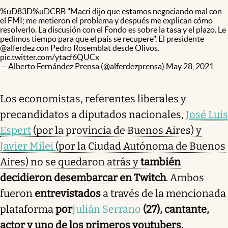
%uD83D%uDCBB "Macri dijo que estamos negociando mal con
el FMI; me metieron el problema y después me explican cómo
resolverlo. La discusión con el Fondo es sobre la tasa y el plazo. Le
pedimos tiempo para que el país se recupere". El presidente
@alferdez
con Pedro Rosemblat desde Olivos.
pic.twitter.com/ytacf6QUCx
— Alberto Fernández Prensa (@alferdezprensa)
May 28, 2021
Los economistas, referentes liberales y
precandidatos a diputados nacionales,
José Luis
Espert
(por la provincia de Buenos Aires) y
Javier Milei
(por la Ciudad Autónoma de Buenos
Aires) no se quedaron atrás y
también
decidieron desembarcar en Twitch
.
Ambos
fueron
entrevistados
a través de la mencionada
plataforma
por
Julián Serrano
(27), cantante,
actor y uno de los primeros youtubers.