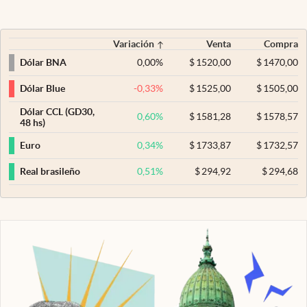
Variación
Venta
Compra
0,00
%
$
1520,00
$
1470,00
Dólar BNA
-0,33
%
$
1525,00
$
1505,00
Dólar Blue
Dólar CCL (GD30,
0,60
%
$
1581,28
$
1578,57
48 hs)
0,34
%
$
1733,87
$
1732,57
Euro
0,51
%
$
294,92
$
294,68
Real brasileño