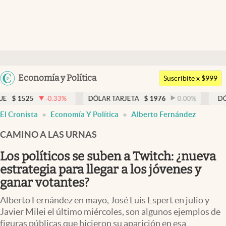
Últimas noticias
Dólar
Argentina
Economía y Política
Members
Suscribite x $999
España
Economía y Política
5
-0.33
%
DÓLAR TARJETA
$
1976
0.00
%
DÓLAR MEP
México
abre en nueva pestaña
abre en nueva pestaña
El Cronista
Economía Y Política
Alberto Fernández
Finanzas y Mercados
USA
CAMINO A LAS URNAS
Mercados Online
Colombia
Uruguay
Los políticos se suben a Twitch: ¿nueva
Negocios
estrategia para llegar a los jóvenes y
Columnistas
ganar votantes?
Otras secciones
Alberto Fernández en mayo, José Luis Espert en julio y
Javier Milei el último miércoles, son algunos ejemplos de
Apertura
figuras públicas que hicieron su aparición en esa