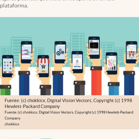
Infotechnology
plataforma.
Clase
Clima
Mundial 2026
Eventos Corporativos
El Cronista Studio
Mediakit
abre en nueva pestaña
Argentina
Fuente: (c) chokkicx, Digital Vision Vectors, Copyright (c) 1998
Hewlett-Packard Company
Fuente: (c) chokkicx, Digital Vision Vectors, Copyright (c) 1998 Hewlett-Packard
Company
chokkicx