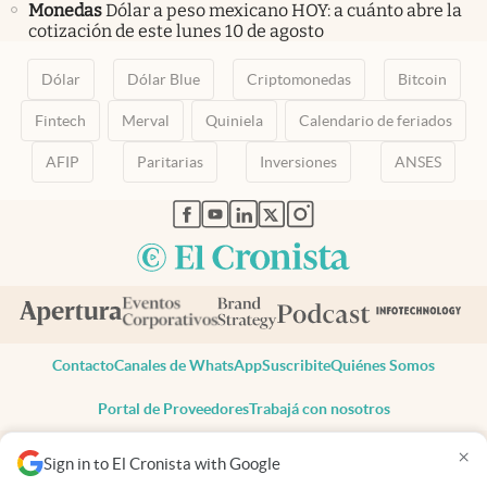
Monedas
Dólar a peso mexicano HOY: a cuánto abre la
cotización de este lunes 10 de agosto
Dólar
Dólar Blue
Criptomonedas
Bitcoin
Fintech
Merval
Quiniela
Calendario de feriados
AFIP
Paritarias
Inversiones
ANSES
abre en nueva pestaña
abre en nueva pestaña
abre en nueva pestaña
abre en nueva pestaña
abre en nueva pestaña
Contacto
Canales de WhatsApp
Suscribite
Quiénes Somos
Portal de Proveedores
Trabajá con nosotros
Copyright 2025 cronista.com
×
Sign in to El Cronista with Google
Todos los derechos reservados