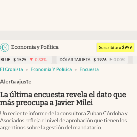
Últimas noticias
Dólar
Argentina
Economía y Política
Members
Suscribite x $999
España
Economía y Política
-0.33
%
DÓLAR TARJETA
$
1976
0.00
%
DÓLAR MEP
$
1
México
El Cronista
Economía Y Política
Encuesta
Finanzas y Mercados
USA
Alerta ajuste
Mercados Online
Colombia
Uruguay
La última encuesta revela el dato que
Negocios
más preocupa a Javier Milei
Columnistas
Un reciente informe de la consultora Zuban Córdoba y
Otras secciones
Asociados refleja el nivel de aprobación que tienen los
argentinos sobre la gestión del mandatario.
Apertura