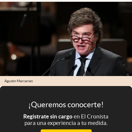
Infotechnology
Clase
Clima
Mundial 2026
Eventos Corporativos
El Cronista Studio
Mediakit
abre en nueva pestaña
Agustin Marcarian
Argentina
¡Queremos conocerte!
Registrate sin cargo
en El Cronista
para una experiencia a tu medida.