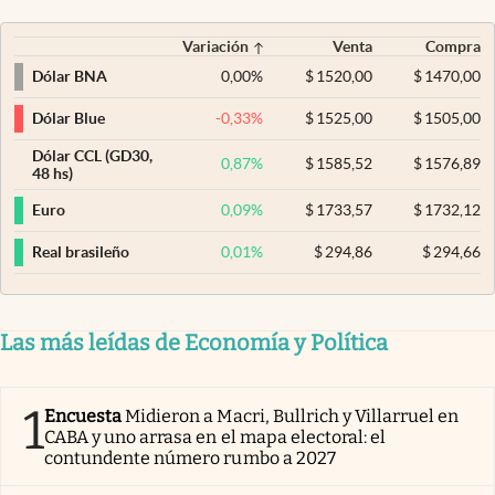
Variación
Venta
Compra
0,00
%
$
1520,00
$
1470,00
Dólar BNA
-0,33
%
$
1525,00
$
1505,00
Dólar Blue
Dólar CCL (GD30,
0,87
%
$
1585,52
$
1576,89
48 hs)
0,09
%
$
1733,57
$
1732,12
Euro
0,01
%
$
294,86
$
294,66
Real brasileño
Las más leídas de Economía y Política
1
Encuesta
Midieron a Macri, Bullrich y Villarruel en
CABA y uno arrasa en el mapa electoral: el
contundente número rumbo a 2027