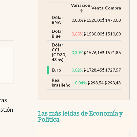
Variación
Venta
Compra
Dólar
0,00
%
$
1520,00
$
1470,00
BNA
Dólar
-0,65
%
$
1530,00
$
1510,00
Blue
Dólar
CCL
0,30
%
$
1576,16
$
1571,86
(GD30,
a
48 hs)
Euro
0,02
%
$
1728,45
$
1727,57
Real
0,04
%
$
293,54
$
293,43
brasileño
tas
estión
Las más leídas de Economía y
Política