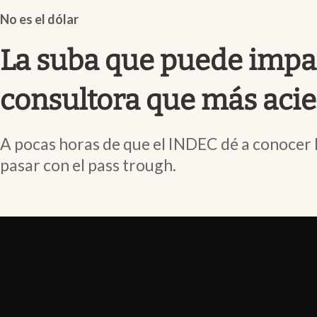
Infotechnology
No es el dólar
Clase
La suba que puede impact
Clima
Mundial 2026
consultora que más acie
Eventos Corporativos
A pocas horas de que el INDEC dé a conocer la
El Cronista Studio
pasar con el pass trough.
Mediakit
abre en nueva pestaña