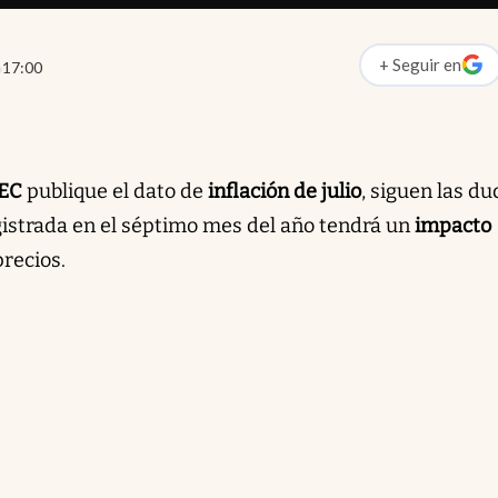
+
Seguir
en
17:00
abre en nueva p
EC
publique el dato de
inflación de julio
, siguen las d
istrada en el séptimo mes del año tendrá un
impacto
precios.