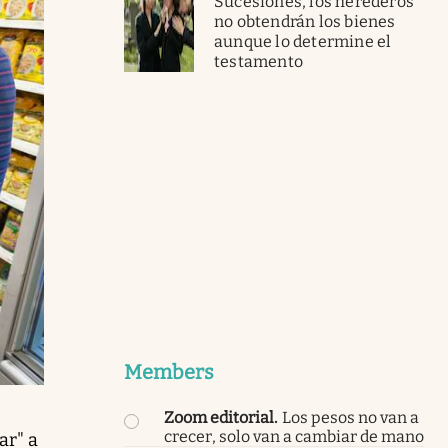
Sucesiones, los herederos
no obtendrán los bienes
aunque lo determine el
testamento
Members
Zoom editorial
.
Los pesos no van a
crecer, solo van a cambiar de mano
ar" a