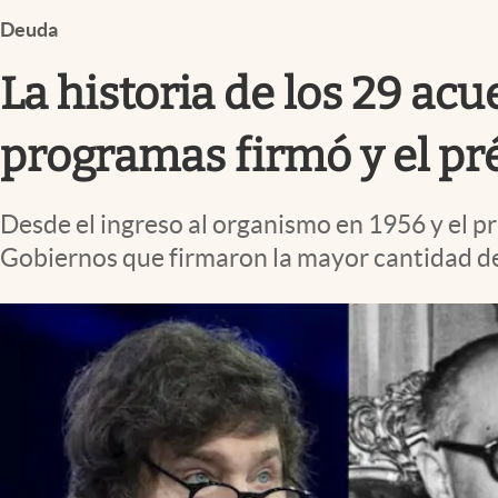
Infotechnology
Deuda
Clase
La historia de los 29 ac
Clima
Mundial 2026
programas firmó y el p
Eventos Corporativos
Desde el ingreso al organismo en 1956 y el p
El Cronista Studio
Gobiernos que firmaron la mayor cantidad de
Mediakit
abre en nueva pestaña