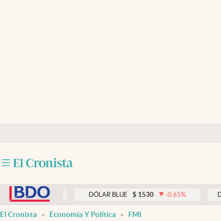
Últimas noticias
Dólar
Members
Economía y Política
Finanzas y Mercados
Mercados Online
Negocios
Columnistas
abre en nueva pestaña
Otras secciones
0.00
%
DÓLAR BLUE
$
1530
-0.65
%
DÓLAR T
Apertura
El Cronista
Economía Y Política
FMI