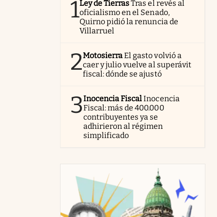
1
Ley de Tierras
Tras el revés al
oficialismo en el Senado,
Quirno pidió la renuncia de
Villarruel
2
Motosierra
El gasto volvió a
caer y julio vuelve al superávit
fiscal: dónde se ajustó
3
Inocencia Fiscal
Inocencia
Fiscal: más de 400.000
contribuyentes ya se
adhirieron al régimen
simplificado