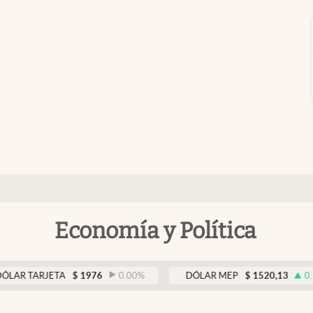
Economía y Política
ARJETA
$
1976
0.00
%
DÓLAR MEP
$
1520,13
0.14
%