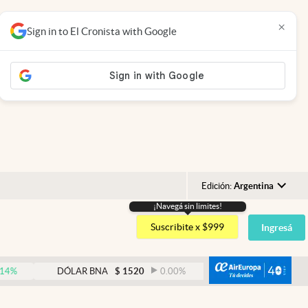
×
Sign in to El Cronista with Google
Edición:
Argentina
¡Navegá sin limites!
Argentina
Suscribite x $999
Ingresá
España
México
abre
DÓLAR BNA
$
1520
0.00
%
DÓLAR BLUE
$
1530
USA
Colombia