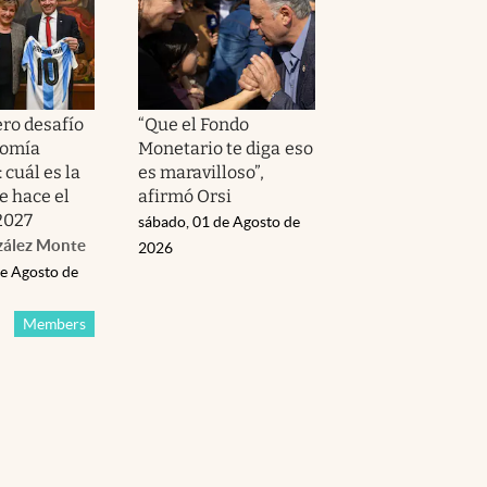
ero desafío
“Que el Fondo
nomía
Monetario te diga eso
 cuál es la
es maravilloso”,
e hace el
afirmó Orsi
2027
sábado, 01 de Agosto de
zález Monte
2026
de Agosto de
Members