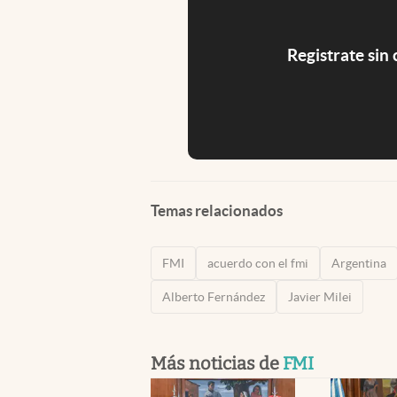
Registrate sin
Temas relacionados
FMI
acuerdo con el fmi
Argentina
Alberto Fernández
Javier Milei
Más noticias de
FMI