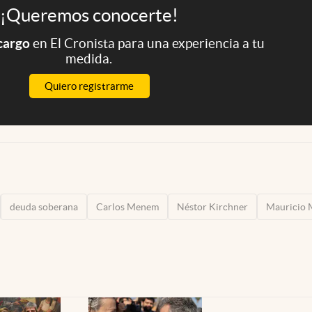
¡Queremos conocerte!
 cargo
en El Cronista para una experiencia a tu
medida.
Quiero registrarme
deuda soberana
Carlos Menem
Néstor Kirchner
Mauricio 