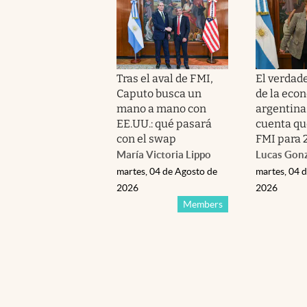
Tras el aval de FMI,
El verdad
Caputo busca un
de la eco
mano a mano con
argentina:
EE.UU.: qué pasará
cuenta qu
con el swap
FMI para 
María Victoria Lippo
Lucas Gon
martes, 04 de Agosto de
martes, 04 
2026
2026
Members