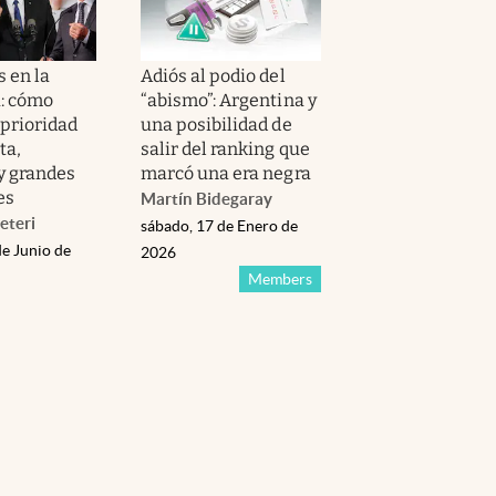
 en la
Adiós al podio del
: cómo
“abismo”: Argentina y
 prioridad
una posibilidad de
ta,
salir del ranking que
y grandes
marcó una era negra
es
Martín Bidegaray
eteri
sábado, 17 de Enero de
de Junio de
2026
Members