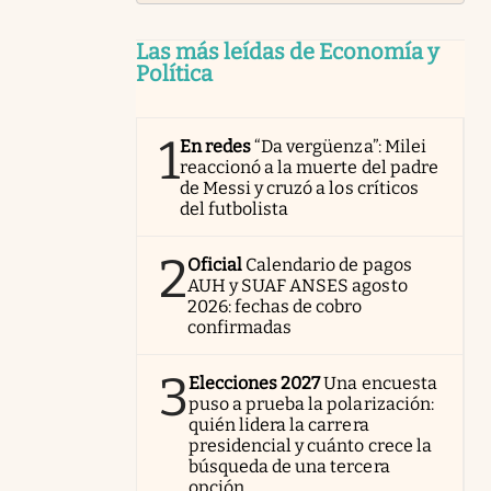
Las más leídas de Economía y
Política
1
En redes
“Da vergüenza”: Milei
reaccionó a la muerte del padre
de Messi y cruzó a los críticos
del futbolista
2
Oficial
Calendario de pagos
AUH y SUAF ANSES agosto
2026: fechas de cobro
confirmadas
3
Elecciones 2027
Una encuesta
puso a prueba la polarización:
quién lidera la carrera
presidencial y cuánto crece la
búsqueda de una tercera
opción