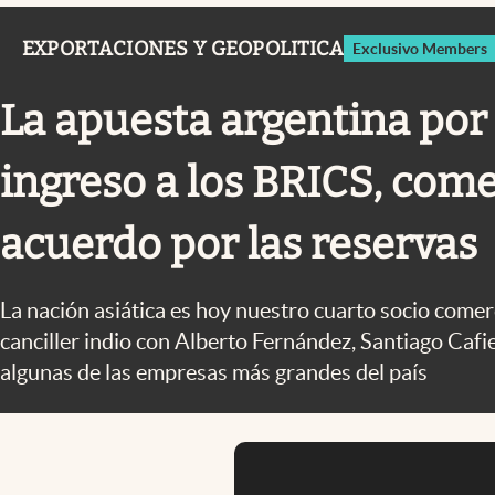
Infotechnology
EXPORTACIONES Y GEOPOLITICA
Exclusivo Members
Clase
Clima
La apuesta argentina por 
Mundial 2026
ingreso a los BRICS, come
Eventos Corporativos
El Cronista Studio
acuerdo por las reservas
Mediakit
abre en nueva pestaña
La nación asiática es hoy nuestro cuarto socio comer
canciller indio con Alberto Fernández, Santiago Cafi
algunas de las empresas más grandes del país