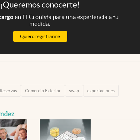
¡Queremos conocerte!
 cargo
en El Cronista para una experiencia a tu
medida.
Quiero registrarme
Reservas
Comercio Exterior
swap
exportaciones
ández