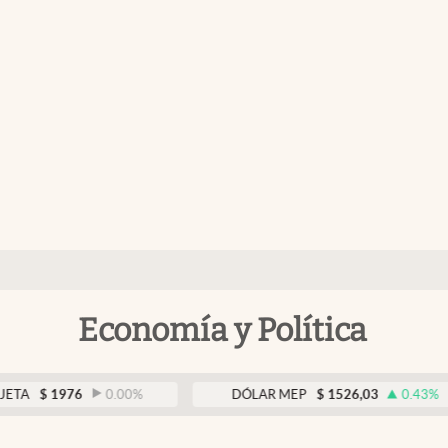
Economía y Política
976
0.00
%
DÓLAR MEP
$
1526,03
0.43
%