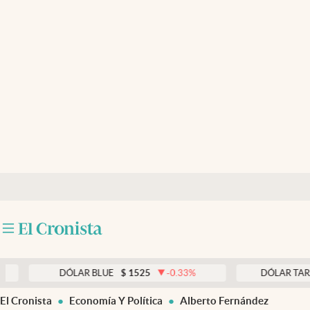
Últimas noticias
Dólar
Members
Economía y Política
Finanzas y Mercados
Mercados Online
Negocios
Columnistas
Otras secciones
DÓLAR BLUE
$
1525
-0.33
%
DÓLAR TARJETA
$
1
Apertura
El Cronista
Economía Y Política
Alberto Fernández