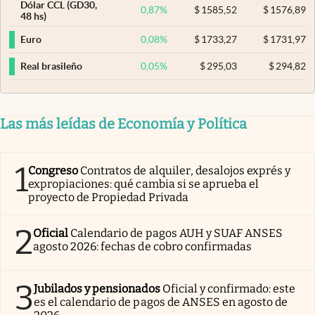
Dólar CCL (GD30,
0,87
%
$
1585,52
$
1576,89
48 hs)
0,08
%
$
1733,27
$
1731,97
Euro
0,05
%
$
295,03
$
294,82
Real brasileño
Las más leídas de Economía y Política
1
Congreso
Contratos de alquiler, desalojos exprés y
expropiaciones: qué cambia si se aprueba el
proyecto de Propiedad Privada
2
Oficial
Calendario de pagos AUH y SUAF ANSES
agosto 2026: fechas de cobro confirmadas
3
Jubilados y pensionados
Oficial y confirmado: este
es el calendario de pagos de ANSES en agosto de