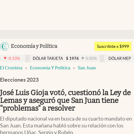
Últimas noticias
Dólar
Argentina
Economía y Política
Members
Suscribite x $999
España
Economía y Política
DÓLAR TARJETA
$
1976
0.00
%
DÓLAR MEP
$
1526,03
México
El Cronista
Economía Y Política
San Juan
Finanzas y Mercados
USA
Elecciones 2023
Mercados Online
Colombia
Uruguay
José Luis Gioja votó, cuestionó la Ley de
Negocios
Lemas y aseguró que San Juan tiene
Columnistas
"problemas" a resolver
Otras secciones
El diputado nacional va en busca de su cuarto mandato en
San Juan. Esta mañana habló sobre su relación con los
Apertura
hermanos Uñac, Sergio y Rubén.