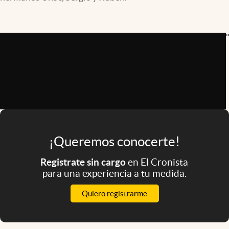
Infotechnology
Clase
"
Clima
Mundial 2026
Eventos Corporativos
El Cronista Studio
Mediakit
¡Queremos conocerte!
abre en nueva pestaña
Argentina
Registrate sin cargo
en El Cronista
para una experiencia a tu medida.
Quiero registrarme