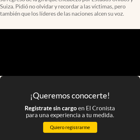
Infotechnology
Suiza. Pidió no olvidar y recordar a las víctimas, pero
también que los líderes de las naciones alcen su voz.
Clase
Clima
Mundial 2026
Eventos Corporativos
El Cronista Studio
Mediakit
abre en nueva pestaña
Argentina
¡Queremos conocerte!
Registrate sin cargo
en El Cronista
para una experiencia a tu medida.
Quiero registrarme