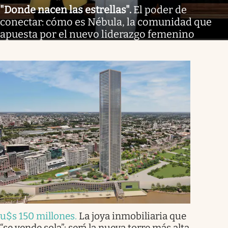
"Donde nacen las estrellas"
.
El poder de
conectar: cómo es Nébula, la comunidad que
apuesta por el nuevo liderazgo femenino
u$s 150 millones
.
La joya inmobiliaria que
“se vende sola”: será la nueva torre más alta