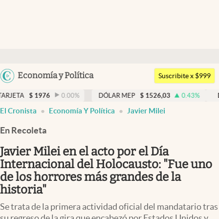
Últimas noticias
Dólar
Argentina
Economía y Política
Members
Suscribite x $999
España
Economía y Política
976
0.00
%
DÓLAR MEP
$
1526,03
0.43
%
DÓLAR BNA
México
El Cronista
Economía Y Política
Javier Milei
Finanzas y Mercados
USA
En Recoleta
Mercados Online
Colombia
Uruguay
Javier Milei en el acto por el Dí­a
Negocios
Internacional del Holocausto: "Fue uno
Columnistas
de los horrores más grandes de la
historia"
Otras secciones
Se trata de la primera actividad oficial del mandatario tras
Apertura
su regreso de la gira que encabezó por Estados Unidos y