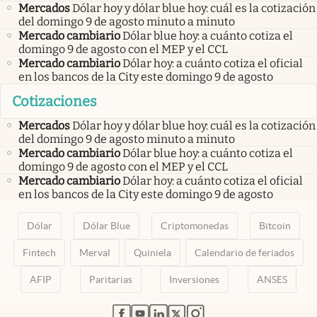
Mercados
Dólar hoy y dólar blue hoy: cuál es la cotización
del domingo 9 de agosto minuto a minuto
Mercado cambiario
Dólar blue hoy: a cuánto cotiza el
domingo 9 de agosto con el MEP y el CCL
Mercado cambiario
Dólar hoy: a cuánto cotiza el oficial
en los bancos de la City este domingo 9 de agosto
Cotizaciones
Mercados
Dólar hoy y dólar blue hoy: cuál es la cotización
del domingo 9 de agosto minuto a minuto
Mercado cambiario
Dólar blue hoy: a cuánto cotiza el
domingo 9 de agosto con el MEP y el CCL
Mercado cambiario
Dólar hoy: a cuánto cotiza el oficial
en los bancos de la City este domingo 9 de agosto
Dólar
Dólar Blue
Criptomonedas
Bitcoin
Fintech
Merval
Quiniela
Calendario de feriados
AFIP
Paritarias
Inversiones
ANSES
abre en nueva pestaña
abre en nueva pestaña
abre en nueva pestaña
abre en nueva pestaña
abre en nueva pestaña