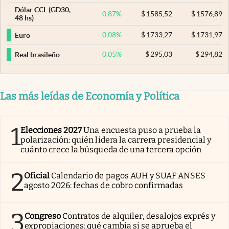
Dólar CCL (GD30,
0,87
%
$
1585,52
$
1576,89
48 hs)
0,08
%
$
1733,27
$
1731,97
Euro
0,05
%
$
295,03
$
294,82
Real brasileño
Las más leídas de Economía y Política
1
Elecciones 2027
Una encuesta puso a prueba la
polarización: quién lidera la carrera presidencial y
cuánto crece la búsqueda de una tercera opción
2
Oficial
Calendario de pagos AUH y SUAF ANSES
agosto 2026: fechas de cobro confirmadas
3
Congreso
Contratos de alquiler, desalojos exprés y
expropiaciones: qué cambia si se aprueba el