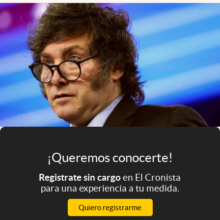
Infotechnology
Clase
Clima
Mundial 2026
Eventos Corporativos
El Cronista Studio
Mediakit
abre en nueva pestaña
Argentina
¡Queremos conocerte!
Registrate sin cargo
en El Cronista
para una experiencia a tu medida.
Quiero registrarme