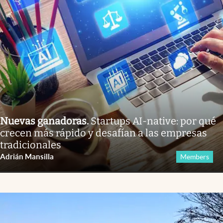
Nuevas ganadoras
.
Startups AI-native: por qué
crecen más rápido y desafían a las empresas
tradicionales
Adrián Mansilla
Members