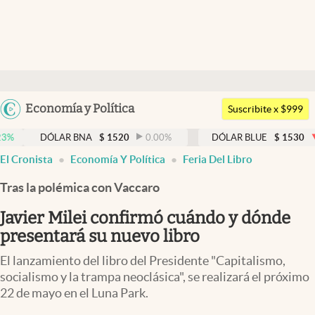
Últimas noticias
Dólar
Argentina
Economía y Política
Members
Suscribite x $999
España
Economía y Política
ÓLAR BNA
$
1520
0.00
%
DÓLAR BLUE
$
1530
-0.65
%
México
El Cronista
Economía Y Política
Feria Del Libro
Finanzas y Mercados
USA
Tras la polémica con Vaccaro
Mercados Online
Colombia
Uruguay
Javier Milei confirmó cuándo y dónde
Negocios
presentará su nuevo libro
Columnistas
El lanzamiento del libro del Presidente "Capitalismo,
Otras secciones
socialismo y la trampa neoclásica", se realizará el próximo
22 de mayo en el Luna Park.
Apertura