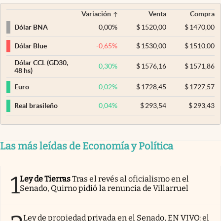
Variación
Venta
Compra
0,00
%
$
1520,00
$
1470,00
Dólar BNA
-0,65
%
$
1530,00
$
1510,00
Dólar Blue
Dólar CCL (GD30,
0,30
%
$
1576,16
$
1571,86
48 hs)
0,02
%
$
1728,45
$
1727,57
Euro
0,04
%
$
293,54
$
293,43
Real brasileño
Las más leídas de Economía y Política
1
Ley de Tierras
Tras el revés al oficialismo en el
Senado, Quirno pidió la renuncia de Villarruel
Ley de propiedad privada en el Senado, EN VIVO: el