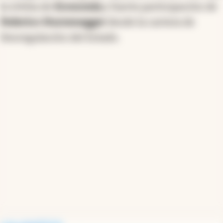
la órbita de
Economía
y fuerte participación de
Federico Sturzenegger
desde la cartera de
Desregulación del Estado.