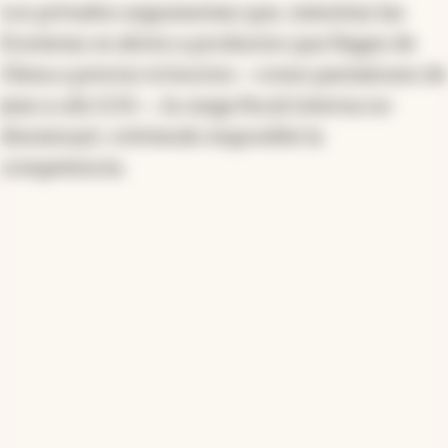
Los privados argumentan que, mientras las
fronteras se abren a productos que llegan de
China a precios irrisorios —como pantalones de
jean a u$s 0,55—, la carga fiscal interna no
disminuyó, volviendo imposible la
competencia.