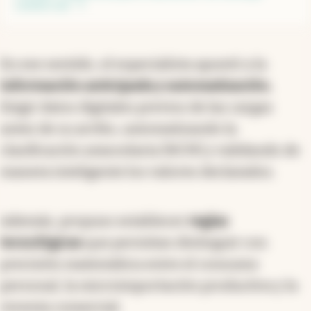
comercial
En ese sentido, el especialista apuntó a la
información anticipada y automatización.
Exigir datos digitales previos de las cargas
antes de su arribo, automatizando la
clasificación arancelaria (NCM) y validando de
manera inteligente los valores declarados.
Además, propuso establecer
reglas
tecnológicas
que permitan distinguir con
precisión matemática entre el consumo
personal, la microimportación productiva y la
reventa comercial.