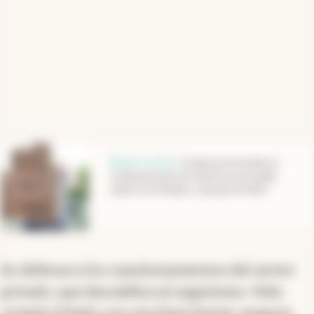
abre en nueva pestaña
Boom courier
.
Compras en el exterior:
la Aduana pone en marcha una prueba
piloto con Amazon, ¿de qué se trata?
En defensa a los cuestionamientos del sector
privado, que descalifica al organismo, Velis
rompió el hielo con una frase fuerte: aseguró