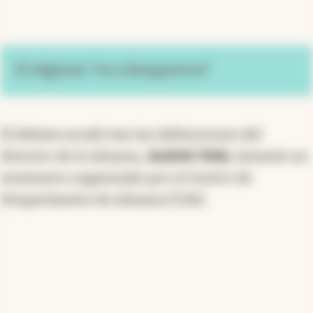
El régimen “va a desaparecer”
El debate escaló tras las definiciones del
director de la Aduana,
Andrés Velis
, durante un
seminario organizado por el Centro de
Despachantes de Aduana (CDA).