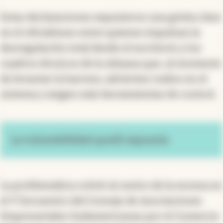
Estas declaraciones expusieron una grieta clara
en el oficialismo entre quienes impulsan la
desregulación total desde el escritorio y los
cuadros técnicos de la Aduana que, al momento
de levantar la barrera, advierten ruidos en el
sistema y exigen más herramientas de control.
La vulnerabilidad quedó expuesta
La problemática volvió al centro de la escena en
el V Encuentro del Consejo de Asociaciones
Empresariales Sudamericanas por el Comercio