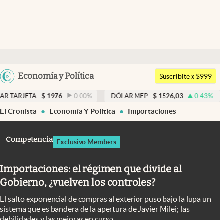
Últimas noticias
Dólar
Argentina
Economía y Política
Members
Suscribite x $999
España
Economía y Política
$
1976
0.00
%
DÓLAR MEP
$
1526,03
0.43
%
DÓLAR 
México
El Cronista
Economía Y Política
Importaciones
Finanzas y Mercados
USA
Mercados Online
Colombia
Competencia
Exclusivo Members
Uruguay
Negocios
Importaciones: el régimen que divide al
Columnistas
Gobierno, ¿vuelven los controles?
Otras secciones
El salto exponencial de compras al exterior puso bajo la lupa un
Apertura
sistema que es bandera de la apertura de Javier Milei; las
debilidades y las mejoras en curso