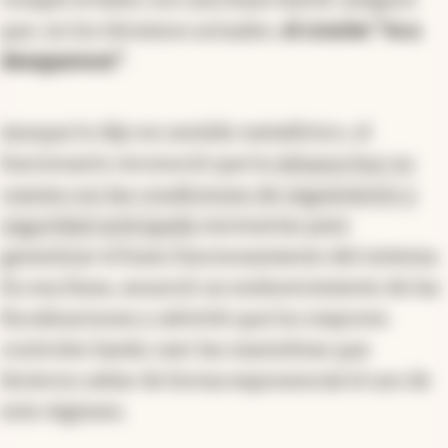
que, en los términos actuales,
el courier “va a
desaparecer”
.
Aunque lo dijo en sentido metafórico, el
funcionario reconoció que la
Aduana hoy no
cuenta con las condiciones de seguimiento y
seguridad anticipada
necesarias para
garantizar el buen funcionamiento del sistema.
En esa línea, anunció un endurecimiento de las
fiscalizaciones y advirtió que los mayores
controles harán caer las maniobras que
hicieron saltar de forma exponencial el uso de
este régimen.