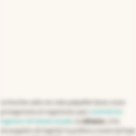
contraste, desde el sector logístico se propone
modernizar los controles sin desmantelar el régimen
actual, enfatizando en la digitalización y en la
identificación de riesgos reales para garantizar un
comercio justo y competitivo.
Resumen generado con inteligencia artificial
La brecha cada vez más palpable tiene como
protagonista al organismo que
controla los
ingresos de bienes al país
, la
Aduana
, y los
encargados de legislar la política comercial bajo