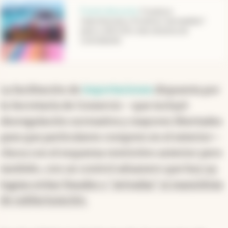
abre en nueva pestaña
Fuerte denuncia
.
Fraude en
importaciones y fronteras “permeables”:
jeans a u$s 0,10 y más celulares de
contrabando
La facilitación de
importaciones
dispuesta por
la Secretaría de Comercio —que incluyó
desregulación normativa y mayores libertades
para que particulares compren en el exterior—
choca con el esquema restrictivo anterior pero
también, con un control aduanero que hoy
no
logran evitar fraudes o “avivadas” ni maniobras
de subfacturación.