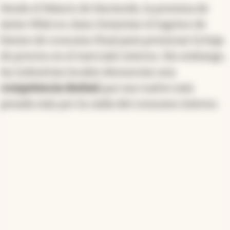
Desde el Palacio de Hacienda, la premisa de
Javier Milei es clara: fomentar el ingreso de
bienes de consumo final para presionar la baja
de precios en el mercado interno. Sin embargo,
las industrias locales denuncian una
competencia desleal
que sea vuelve más
pesada más por la caída del consumo interno.