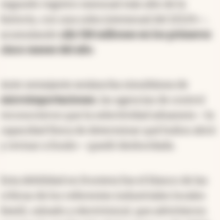
segundo registro mensual más alto de la
historia, con una suba interanual del 123,1%—,
acumulando
u$s 518 millones en los primeros
cinco meses del año
.
Ante semejante avalancha simultánea de
microimportaciones
, las agencias de control
reconocieron que la selectividad aduanera —la
capacidad física de determinar qué bultos abrir
y revisar a fondo— quedó desbordada.
Esta debilidad en frontera fue el blanco de las
críticas de los referentes industriales locales
(textil, calzado y electrónica), que advirtieron