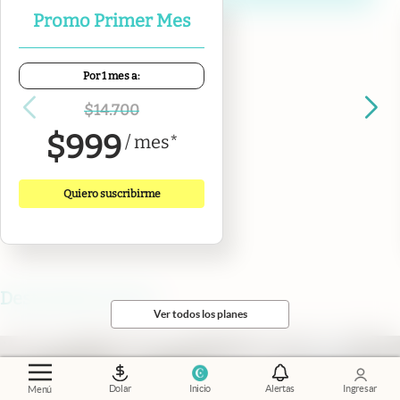
Promo Primer Mes
Por 1 mes a:
$
14.700
$
999
/
mes
*
Quiero suscribirme
Destacadas de hoy
Ver todos los planes
Dolar
Inicio
Alertas
Ingresar
Menú