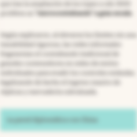
que tras la ampliación de los topes a u$s 3000
prolifera un
“microcontrabando” a gran escala
.
Según explicaron, al elevarse los límites sin una
trazabilidad rigurosa, las redes informales
fragmentan el contrabando tradicional de
grandes contenedores en miles de envíos
individuales para evadir los controles estándar,
legalizando de hecho el ingreso masivo de
réplicas y mercadería subvaluada.
La pared diplomática con China