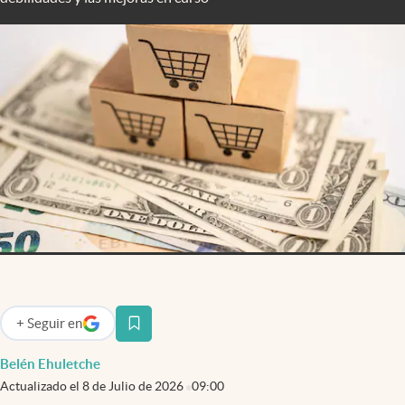
Infotechnology
Clase
Clima
Mundial 2026
Eventos Corporativos
El Cronista Studio
Mediakit
abre en nueva pestaña
Argentina
+
Seguir
en
abre en nueva pestaña
Belén Ehuletche
Actualizado el
8 de Julio de 2026
09:00