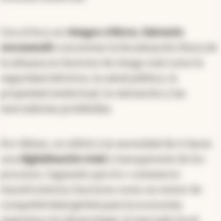
Con el foco en
riesgos críticos, Salomón
recomendó
concentrar la fiscalización física de
la Aduana en factores de riesgo real como la
seguridad eléctrica, la salud pública, la
propiedad intelectual, la valoración y las
mercaderías prohibidas.
Por último, se refirió a la necesidad de ir hacia
una
digitalización total
y transparente de los
procesos, logrando que el e-commerce
transfronterizo funcione como un motor de
competitividad global para la economía
argentina sin desproteger al mercado local.