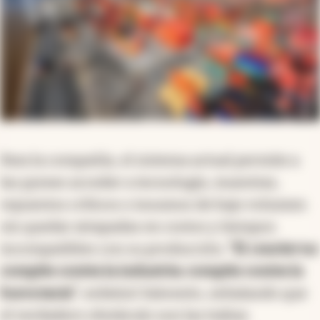
Para la compañía, el sistema actual permite a
las pymes acceder a tecnología, muestras,
repuestos críticos o insumos de bajo volumen
sin quedar atrapadas en costos y tiempos
incompatibles con su producción.
“El
courier
no
compite contra la industria: compite contra la
burocracia"
, enfatizó Salomón, señalando que
el verdadero obstáculo son las trabas