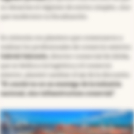
no desarme el régimen de envíos simples, sino
que modernice su fiscalización.
En sintonía con planteos que comenzaron a
realizar los profesionales de comercio exterior,
Gabriel Salomón
, director comercial de Jidoka,
que se dedica a la logística y el comercio
exterior, planteó cambiar el eje de la discusión:
“El
courier
no es un enemigo de la industria
nacional, sino infraestructura comercial"
.