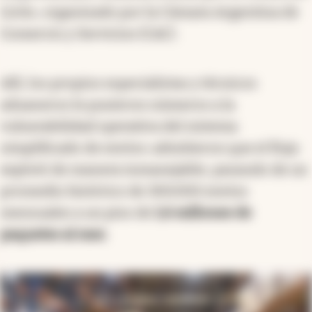
Lícito, organizado por la Cámara Argentina de
Comercio y Servicios (CAC).
Allí, los propios especialistas y técnicos
aduaneros le pusieron números a la
vulnerabilidad operativa del sistema
simplificado de envíos: admitieron que el flujo
explotó de manera inmanejable, pasando de un
promedio histórico de 300.000 envíos
mensuales a un piso de
1,6 millones de
paquetes al mes
.