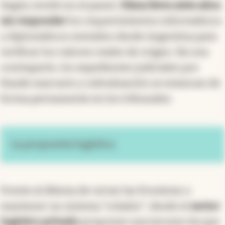
Según reveló en el panel,
China lleva siete años
sin responder
los requerimientos informáticos
y diplomáticos enviados desde Argentina para
verificar los valores reales de origen. Sin esa
contraparte, los expedientes judiciales por
fraude marcario y subvaluación se estancan de
forma permanente en los tribunales.
La propuesta logística
Frente al dilema de cerrar las fronteras o
mantener un sistema “colador”, desde el
sector
logístico privado
proponen una tercera vía que