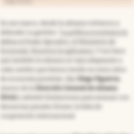
Imagen ilustrativa
En ese marco, desde la Aduana volvieron a
defender su gestión: “
La política económica la
define el Poder Ejecutivo, el Ministerio de
Economía. Nosotros la aplicamos.
Y eso hace
que también la Aduana se vaya adaptando a
cada cambio que hemos tenido en estos años
de economía pendular, dijo
Diego Figueroa
,
Asesor de la
Dirección General de Aduana
(DGA)
y admitió limitaciones para avanzar con
denuncias penales firmes: la falta de
cooperación internacional.