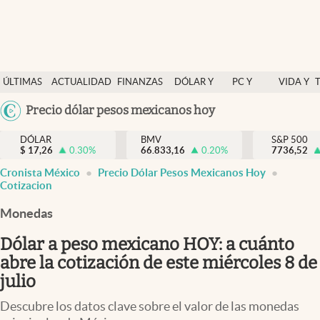
Últimas Noticias
ÚLTIMAS
ACTUALIDAD
FINANZAS
DÓLAR Y
PC Y
VIDA Y
Actualidad
NOTICIAS
Y
MERCADOS
CELULAR
ESTILO
Argentina
Precio dólar pesos mexicanos hoy
Finanzas y economía
ECONOMÍA
España
Dólar y mercados
DÓLAR
BMV
S&P 500
$
17,26
0.30
%
66.833,16
0.20
%
México
7736,52
Internacionales
Cronista México
Precio Dólar Pesos Mexicanos Hoy
USA
Cotizacion
Opinión
Colombia
Monedas
Uruguay
Brand Strategy
Dólar a peso mexicano HOY: a cuánto
Pc y celular
abre la cotización de este miércoles 8 de
Vida y estilo
julio
Tv
Descubre los datos clave sobre el valor de las monedas