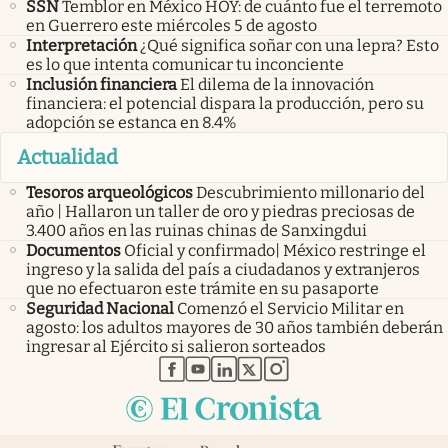
SSN
Temblor en México HOY: de cuánto fue el terremoto
en Guerrero este miércoles 5 de agosto
Interpretación
¿Qué significa soñar con una lepra? Esto
es lo que intenta comunicar tu inconciente
Inclusión financiera
El dilema de la innovación
financiera: el potencial dispara la producción, pero su
adopción se estanca en 8.4%
Actualidad
Tesoros arqueológicos
Descubrimiento millonario del
año | Hallaron un taller de oro y piedras preciosas de
3.400 años en las ruinas chinas de Sanxingdui
Documentos
Oficial y confirmado| México restringe el
ingreso y la salida del país a ciudadanos y extranjeros
que no efectuaron este trámite en su pasaporte
Seguridad Nacional
Comenzó el Servicio Militar en
agosto: los adultos mayores de 30 años también deberán
ingresar al Ejército si salieron sorteados
abre en nueva pestaña
abre en nueva pestaña
abre en nueva pestaña
abre en nueva pestaña
abre en nueva pestaña