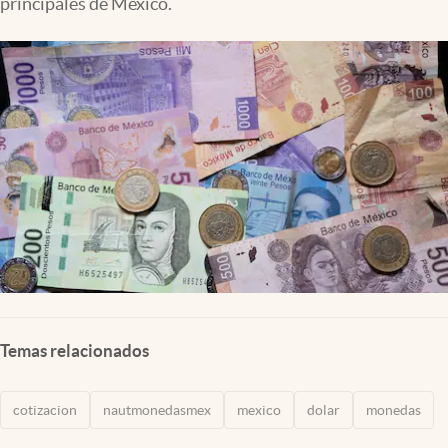
principales de México.
Clima
Espiritualidad
Mediakit
abre en nueva pestaña
México
Temas relacionados
cotizacion
nautmonedasmex
mexico
dolar
monedas