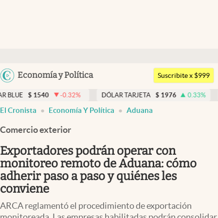
Últimas noticias
Dólar
Argentina
Economía y Política
Members
Suscribite x $999
España
Economía y Política
-0.32
%
DÓLAR TARJETA
$
1976
0.33
%
DÓLAR MEP
$
México
El Cronista
Economía Y Política
Aduana
Finanzas y Mercados
USA
Comercio exterior
Mercados Online
Colombia
Uruguay
Exportadores podrán operar con
Negocios
monitoreo remoto de Aduana: cómo
Columnistas
adherir paso a paso y quiénes les
conviene
Otras secciones
ARCA reglamentó el procedimiento de exportación
Apertura
monitoreada. Las empresas habilitadas podrán consolidar