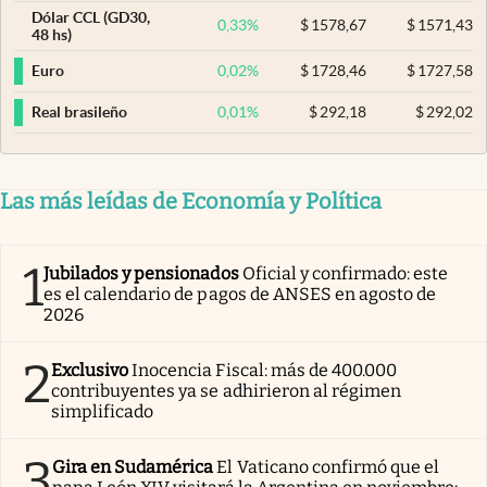
Dólar CCL (GD30,
0,33
%
$
1578,67
$
1571,43
48 hs)
0,02
%
$
1728,46
$
1727,58
Euro
0,01
%
$
292,18
$
292,02
Real brasileño
Las más leídas de Economía y Política
1
Jubilados y pensionados
Oficial y confirmado: este
es el calendario de pagos de ANSES en agosto de
2026
2
Exclusivo
Inocencia Fiscal: más de 400.000
contribuyentes ya se adhirieron al régimen
simplificado
3
Gira en Sudamérica
El Vaticano confirmó que el