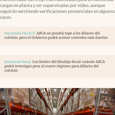
Infotechnology
cargas en planta y ser supervisadas por video, aunque
seguirán existiendo verificaciones presenciales en algunos
Clase
casos.
Clima
Mundial 2026
Inocencia Fiscal II
.
ARCA no pondrá tope a los dólares del
colchón, pero el Gobierno podrá activar controles más fuertes
Eventos Corporativos
El Cronista Studio
Mediakit
Inocencia fiscal
.
Los límites del blindaje fiscal: cuándo ARCA
podrá investigar pese al nuevo régimen para dólares del
colchón
abre en nueva pestaña
Argentina