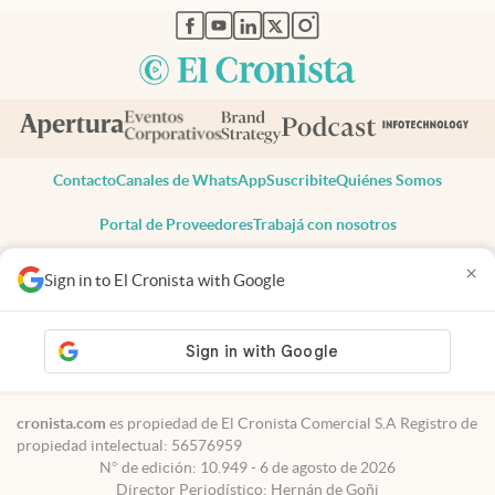
abre en nueva pestaña
abre en nueva pestaña
abre en nueva pestaña
abre en nueva pestaña
abre en nueva pestaña
Contacto
Canales de WhatsApp
Suscribite
Quiénes Somos
Portal de Proveedores
Trabajá con nosotros
Copyright 2025 cronista.com
×
Sign in to El Cronista with Google
Todos los derechos reservados
Términos y condiciones
Privacidad
Consentimiento
Tel:
+54 11 7078-3270
cronista.com
es propiedad de El Cronista Comercial S.A Registro de
propiedad intelectual: 56576959
N° de edición: 10.949 - 6 de agosto de 2026
Director Periodístico: Hernán de Goñi