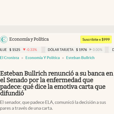
Últimas noticias
Dólar
Argentina
Economía y Política
Members
Suscribite x $999
España
Economía y Política
5
-0.33
%
DÓLAR TARJETA
$
1976
0.00
%
DÓLAR MEP
México
El Cronista
Economía Y Política
Esteban Bullrich
Finanzas y Mercados
USA
Mercados Online
Colombia
Esteban Bullrich renunció a su banca en
Uruguay
Negocios
el Senado por la enfermedad que
padece: qué dice la emotiva carta que
Columnistas
difundió
Otras secciones
El senador, que padece ELA, comunicó la decisión a sus
Apertura
pares a través de una carta.