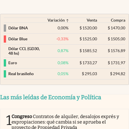
Variación
Venta
Compra
0,00
%
$
1520,00
$
1470,00
Dólar BNA
-0,33
%
$
1525,00
$
1505,00
Dólar Blue
Dólar CCL (GD30,
0,87
%
$
1585,52
$
1576,89
48 hs)
0,08
%
$
1733,27
$
1731,97
Euro
0,05
%
$
295,03
$
294,82
Real brasileño
Las más leídas de Economía y Política
1
Congreso
Contratos de alquiler, desalojos exprés y
expropiaciones: qué cambia si se aprueba el
proyecto de Propiedad Privada