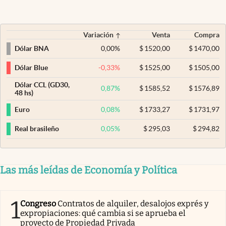
Variación
Venta
Compra
0,00
%
$
1520,00
$
1470,00
Dólar BNA
-0,33
%
$
1525,00
$
1505,00
Dólar Blue
Dólar CCL (GD30,
0,87
%
$
1585,52
$
1576,89
48 hs)
0,08
%
$
1733,27
$
1731,97
Euro
0,05
%
$
295,03
$
294,82
Real brasileño
Las más leídas de Economía y Política
1
Congreso
Contratos de alquiler, desalojos exprés y
expropiaciones: qué cambia si se aprueba el
proyecto de Propiedad Privada