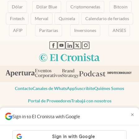
Dólar
Dólar Blue
Criptomonedas
Bitcoin
Fintech
Merval
Quiniela
Calendario de feriados
AFIP
Paritarias
Inversiones
ANSES
abre en nueva pestaña
abre en nueva pestaña
abre en nueva pestaña
abre en nueva pestaña
abre en nueva pestaña
Contacto
Canales de WhatsApp
Suscribite
Quiénes Somos
Portal de Proveedores
Trabajá con nosotros
Copyright 2025 cronista.com
×
Sign in to El Cronista with Google
Todos los derechos reservados
Términos y condiciones
Privacidad
Consentimiento