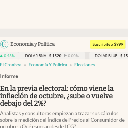
Últimas noticias
Dólar
Argentina
Economía y Política
Members
Suscribite x $999
España
Economía y Política
DÓLAR BNA
$
1520
0.00
%
DÓLAR BLUE
$
1525
-0.33
México
El Cronista
Economía Y Política
Elecciones
Finanzas y Mercados
USA
Informe
Mercados Online
Colombia
Uruguay
En la previa electoral: cómo viene la
Negocios
inflación de octubre, ¿sube o vuelve
Columnistas
debajo del 2%?
Otras secciones
Analistas y consultoras empiezan a trazar sus cálculos
sobre la medición del Índice de Precios al Consumidor de
Apertura
octubre. ¿Qué esperan desde LCG?