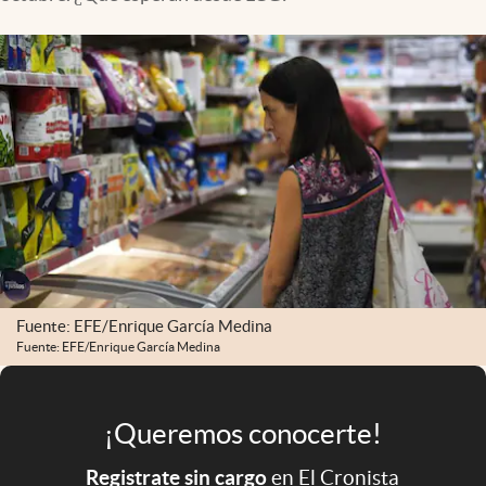
Infotechnology
Clase
Clima
Mundial 2026
Eventos Corporativos
El Cronista Studio
Mediakit
abre en nueva pestaña
Argentina
Fuente: EFE/Enrique García Medina
Fuente: EFE/Enrique García Medina
¡Queremos conocerte!
Registrate sin cargo
en El Cronista