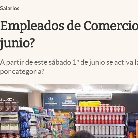
Infotechnology
Salarios
Clase
Empleados de Comercio: 
Clima
Mundial 2026
junio?
Eventos Corporativos
A partir de este sábado 1° de junio se activa
El Cronista Studio
por categoría?
Mediakit
abre en nueva pestaña