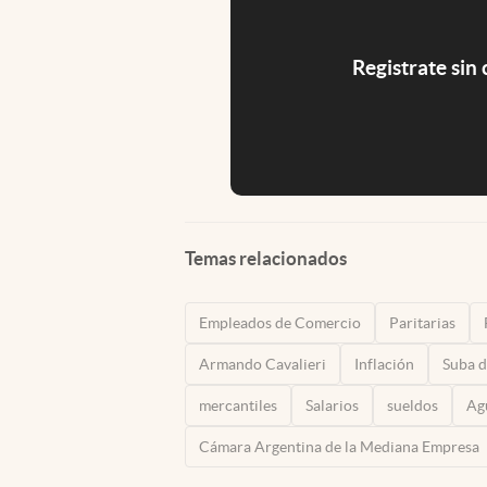
Registrate sin
Temas relacionados
Empleados de Comercio
Paritarias
Armando Cavalieri
Inflación
Suba d
mercantiles
Salarios
sueldos
Ag
Cámara Argentina de la Mediana Empresa