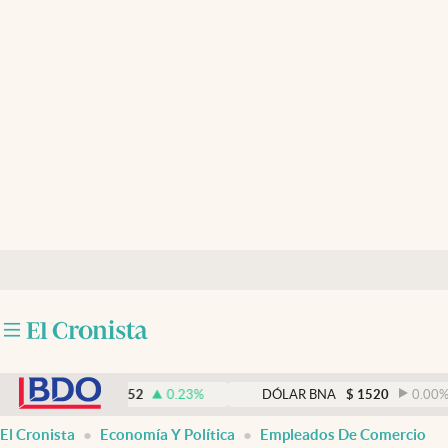
Últimas noticias
Dólar
Members
Economía y Política
Finanzas y Mercados
Mercados Online
Negocios
Columnistas
abre en nueva pestaña
Otras secciones
MEP
$
1521,52
0.23
%
DÓLAR BNA
$
1520
0.00
%
Apertura
El Cronista
Economía Y Política
Empleados De Comercio