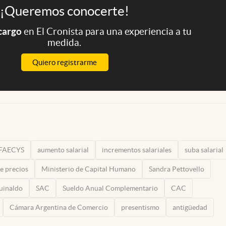
¡Queremos conocerte!
 cargo
en El Cronista para una experiencia a tu
medida.
Quiero registrarme
FAECYS
aumento salarial
incrementos salariales
suba salarial
e precios
Ministerio de Capital Humano
Sandra Pettovello
uinaldo
SAC
Sueldo Anual Complementario
CAC
Cámara Argentina de Comercio
presentismo
antigüedad