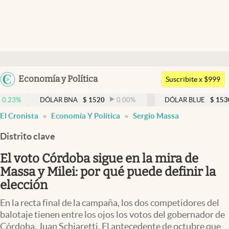
Últimas noticias
Dólar
Argentina
Economía y Política
Members
Suscribite x $999
España
Economía y Política
DÓLAR BNA
$
1520
0.00
%
DÓLAR BLUE
$
1530
-0.65
México
El Cronista
Economía Y Política
Sergio Massa
Finanzas y Mercados
USA
Distrito clave
Mercados Online
Colombia
Uruguay
El voto Córdoba sigue en la mira de
Negocios
Massa y Milei: por qué puede definir la
Columnistas
elección
Otras secciones
En la recta final de la campaña, los dos competidores del
balotaje tienen entre los ojos los votos del gobernador de
Apertura
Córdoba, Juan Schiaretti. El antecedente de octubre que