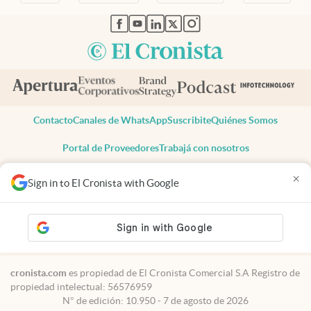
abre en nueva pestaña
abre en nueva pestaña
abre en nueva pestaña
abre en nueva pestaña
abre en nueva pestaña
Contacto
Canales de WhatsApp
Suscribite
Quiénes Somos
Portal de Proveedores
Trabajá con nosotros
Copyright 2025 cronista.com
×
Sign in to El Cronista with Google
Todos los derechos reservados
Términos y condiciones
Privacidad
Consentimiento
Tel:
+54 11 7078-3270
cronista.com
es propiedad de El Cronista Comercial S.A Registro de
propiedad intelectual: 56576959
N° de edición: 10.950 - 7 de agosto de 2026