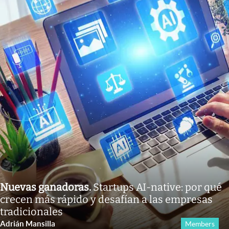
Nuevas ganadoras
.
Startups AI-native: por qué
crecen más rápido y desafían a las empresas
tradicionales
Adrián Mansilla
Members