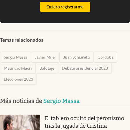
Quiero registrarme
Temas relacionados
Sergio Massa
Javier Milei
Juan Schiaretti
Córdoba
Mauricio Macri
Balotaje
Debate presidencial 2023
Elecciones 2023
Más noticias de
Sergio Massa
El tablero oculto del peronismo
tras la jugada de Cristina