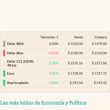
Variación
Venta
Compra
0,00
%
$
1520,00
$
1470,00
Dólar BNA
-0,65
%
$
1530,00
$
1510,00
Dólar Blue
Dólar CCL (GD30,
0,30
%
$
1576,16
$
1571,86
48 hs)
0,05
%
$
1728,90
$
1727,72
Euro
0,04
%
$
293,54
$
293,43
Real brasileño
Las más leídas de Economía y Política