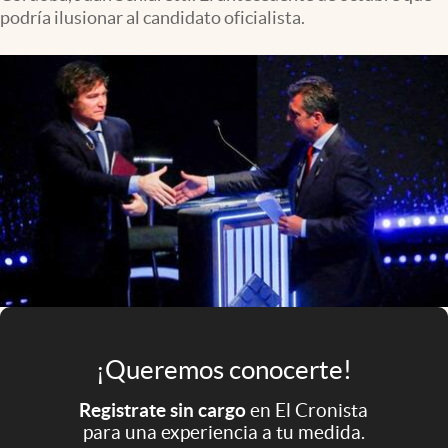
Infotechnology
podría ilusionar al candidato oficialista.
Clase
Clima
Mundial 2026
Eventos Corporativos
El Cronista Studio
Mediakit
abre en nueva pestaña
Argentina
¡Queremos conocerte!
Registrate sin cargo
en El Cronista
para una experiencia a tu medida.