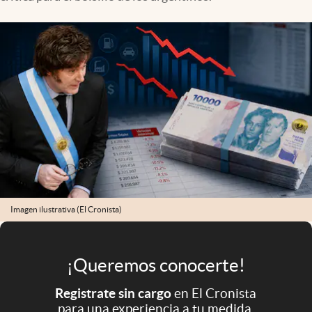
Infotechnology
Clase
Clima
Mundial 2026
Eventos Corporativos
El Cronista Studio
Mediakit
abre en nueva pestaña
Argentina
Imagen ilustrativa (El Cronista)
¡Queremos conocerte!
Registrate sin cargo
en El Cronista
para una experiencia a tu medida.