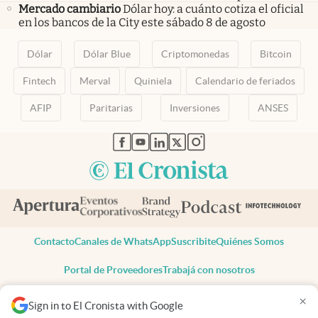
Mercado cambiario
Dólar hoy: a cuánto cotiza el oficial
en los bancos de la City este sábado 8 de agosto
Dólar
Dólar Blue
Criptomonedas
Bitcoin
Fintech
Merval
Quiniela
Calendario de feriados
AFIP
Paritarias
Inversiones
ANSES
abre en nueva pestaña
abre en nueva pestaña
abre en nueva pestaña
abre en nueva pestaña
abre en nueva pestaña
Contacto
Canales de WhatsApp
Suscribite
Quiénes Somos
Portal de Proveedores
Trabajá con nosotros
Copyright 2025 cronista.com
×
Sign in to El Cronista with Google
Todos los derechos reservados