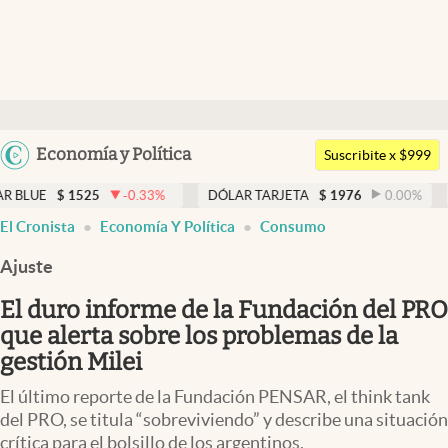
Últimas noticias
Dólar
Argentina
Economía y Política
Members
Suscribite x $999
España
Economía y Política
-0.33
%
DÓLAR TARJETA
$
1976
0.00
%
DÓLAR MEP
$
México
El Cronista
Economía Y Política
Consumo
Finanzas y Mercados
USA
Ajuste
Mercados Online
Colombia
Uruguay
El duro informe de la Fundación del PRO
Negocios
que alerta sobre los problemas de la
Columnistas
gestión Milei
Otras secciones
El último reporte de la Fundación PENSAR, el think tank
del PRO, se titula “sobreviviendo” y describe una situación
Apertura
crítica para el bolsillo de los argentinos.