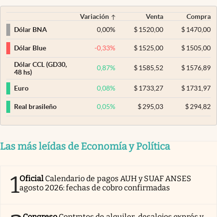
Variación
Venta
Compra
0,00
%
$
1520,00
$
1470,00
Dólar BNA
-0,33
%
$
1525,00
$
1505,00
Dólar Blue
Dólar CCL (GD30,
0,87
%
$
1585,52
$
1576,89
48 hs)
0,08
%
$
1733,27
$
1731,97
Euro
0,05
%
$
295,03
$
294,82
Real brasileño
Las más leídas de Economía y Política
1
Oficial
Calendario de pagos AUH y SUAF ANSES
agosto 2026: fechas de cobro confirmadas
Congreso
Contratos de alquiler, desalojos exprés y