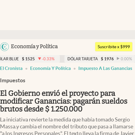
Últimas noticias
Dólar
Argentina
Economía y Política
Members
Suscribite x $999
España
Economía y Política
1525
-0.33
%
DÓLAR TARJETA
$
1976
0.00
%
DÓLAR 
México
El Cronista
Economía Y Política
Impuesto A Las Ganancias
Finanzas y Mercados
USA
Impuestos
Mercados Online
Colombia
Uruguay
El Gobierno envió el proyecto para
Negocios
modificar Ganancias: pagarán sueldos
Columnistas
brutos desde $ 1.250.000
Otras secciones
La iniciativa revierte la medida que había tomado Sergio
Massa.y cambia el nombre del tributo que pasa a llamarse
Apertura
"a los Ingresos Personales". El texto lleva la firma de Javier