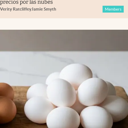
precios por las nubes
Verity Ratcliffe
y
Jamie Smyth
Members