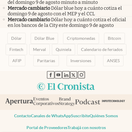
del domingo 9 de agosto minuto a minuto
Mercado cambiario
Dólar blue hoy: a cuánto cotiza el
domingo 9 de agosto con el MEP y el CCL
Mercado cambiario
Dólar hoy: a cuánto cotiza el oficial
en los bancos de la City este domingo 9 de agosto
Dólar
Dólar Blue
Criptomonedas
Bitcoin
Fintech
Merval
Quiniela
Calendario de feriados
AFIP
Paritarias
Inversiones
ANSES
abre en nueva pestaña
abre en nueva pestaña
abre en nueva pestaña
abre en nueva pestaña
abre en nueva pestaña
Contacto
Canales de WhatsApp
Suscribite
Quiénes Somos
Portal de Proveedores
Trabajá con nosotros