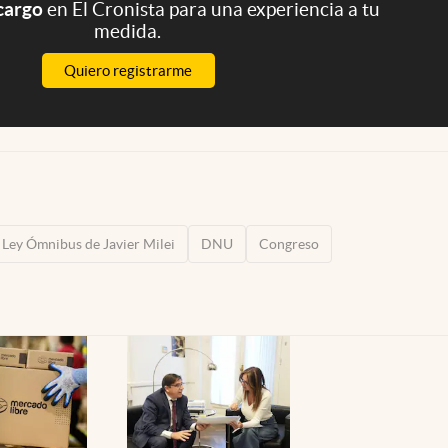
 cargo
en El Cronista para una experiencia a tu
medida.
Quiero registrarme
Ley Ómnibus de Javier Milei
DNU
Congreso