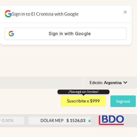
×
Sign in to El Cronista with Google
Edición:
Argentina
¡Navegá sin limites!
Argentina
Suscribite x $999
Ingresá
España
México
abre
DÓLAR MEP
$
1526,03
0.43
%
USA
Colombia