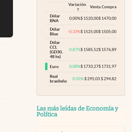
Variación
Venta
Compra
Dólar
0,00
%
$
1520,00
$
1470,00
BNA
Dólar
-0,33
%
$
1525,00
$
1505,00
Blue
Dólar
CCL
0,87
%
$
1585,52
$
1576,89
(GD30,
48 hs)
0,08
%
$
1733,27
$
1731,97
Euro
Real
0,05
%
$
295,03
$
294,82
brasileño
Las más leídas de Economía y
Política