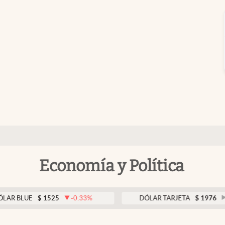
Economía y Política
E
$
1525
-0.33
%
DÓLAR TARJETA
$
1976
0.00
%