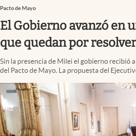
Infotechnology
Pacto de Mayo
Clase
El Gobierno avanzó en un
Clima
Mundial 2026
que quedan por resolve
Eventos Corporativos
Sin la presencia de Milei el gobierno recibió
El Cronista Studio
del Pacto de Mayo. La propuesta del Ejecutiv
Mediakit
abre en nueva pestaña