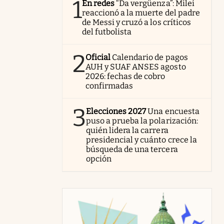
1
En redes
“Da vergüenza”: Milei
reaccionó a la muerte del padre
de Messi y cruzó a los críticos
del futbolista
2
Oficial
Calendario de pagos
AUH y SUAF ANSES agosto
2026: fechas de cobro
confirmadas
3
Elecciones 2027
Una encuesta
puso a prueba la polarización:
quién lidera la carrera
presidencial y cuánto crece la
búsqueda de una tercera
opción