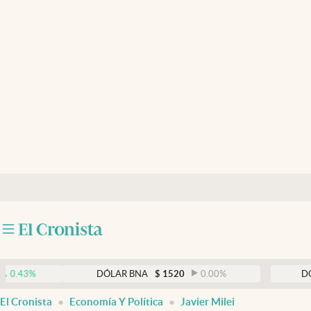
Últimas noticias
Dólar
Members
Economía y Política
Finanzas y Mercados
Mercados Online
Negocios
Columnistas
Otras secciones
DÓLAR BNA
$
1520
0.00
%
DÓLAR BLU
Apertura
El Cronista
Economía Y Política
Javier Milei