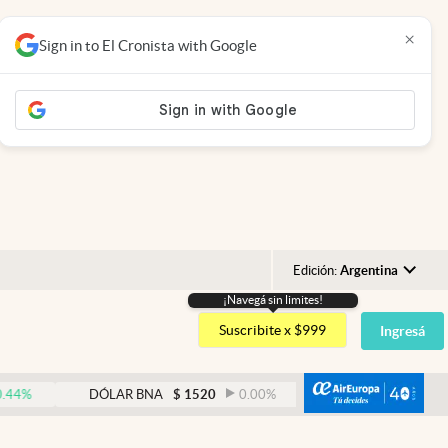
×
Sign in to El Cronista with Google
Edición:
Argentina
¡Navegá sin limites!
Argentina
Suscribite x $999
Ingresá
España
México
abre
DÓLAR BNA
$
1520
0.00
%
DÓLAR BLUE
$
1525
USA
Colombia