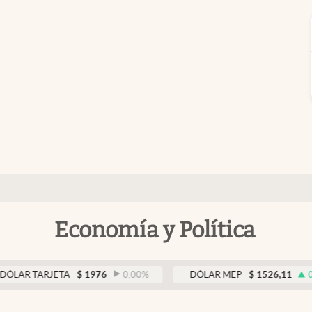
Economía y Política
TARJETA
$
1976
0.00
%
DÓLAR MEP
$
1526,11
0.44
%