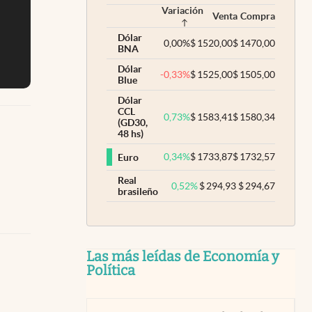
Variación
Venta
Compra
Dólar
0,00
%
$
1520,00
$
1470,00
BNA
Dólar
-0,33
%
$
1525,00
$
1505,00
Blue
Dólar
CCL
0,73
%
$
1583,41
$
1580,34
(GD30,
48 hs)
0,34
%
$
1733,87
$
1732,57
Euro
Real
0,52
%
$
294,93
$
294,67
brasileño
Las más leídas de Economía y
Política