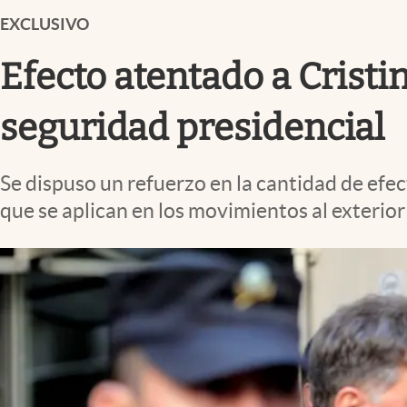
Infotechnology
EXCLUSIVO
Clase
Efecto atentado a Cristi
Clima
Mundial 2026
seguridad presidencial
Eventos Corporativos
Se dispuso un refuerzo en la cantidad de efe
El Cronista Studio
que se aplican en los movimientos al exterior 
Mediakit
abre en nueva pestaña