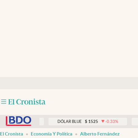
Últimas noticias
Dólar
Members
Economía y Política
Finanzas y Mercados
Mercados Online
Negocios
Columnistas
abre en nueva pestaña
Otras secciones
0.00
%
DÓLAR BLUE
$
1525
-0.33
%
DÓLAR 
Apertura
El Cronista
Economía Y Política
Alberto Fernández