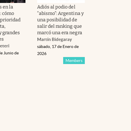
 en la
Adiós al podio del
: cómo
“abismo”: Argentina y
 prioridad
una posibilidad de
ta,
salir del ranking que
y grandes
marcó una era negra
es
Martín Bidegaray
eteri
sábado, 17 de Enero de
de Junio de
2026
Members