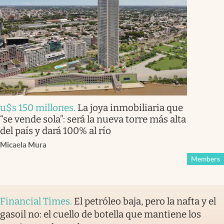
u$s 150 millones
.
La joya inmobiliaria que
“se vende sola”: será la nueva torre más alta
del país y dará 100% al río
Micaela Mura
Members
Financial Times
.
El petróleo baja, pero la nafta y el
gasoil no: el cuello de botella que mantiene los