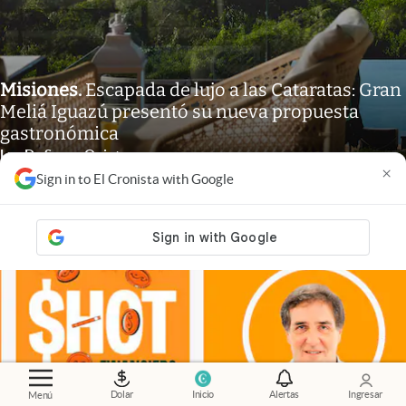
Misiones
.
Escapada de lujo a las Cataratas: Gran
Meliá Iguazú presentó su nueva propuesta
gastronómica
Luz De Sousa Quintas
×
Sign in to El Cronista with Google
Dolar
Inicio
Alertas
Ingresar
Menú