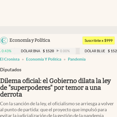
Últimas noticias
Dólar
Argentina
Economía y Política
Members
Suscribite x $999
España
Economía y Política
DÓLAR BNA
$
1520
0.00
%
DÓLAR BLUE
$
1525
-0.33
México
El Cronista
Economía Y Política
Pandemia
Finanzas y Mercados
USA
Diputados
Mercados Online
Colombia
Uruguay
Dilema oficial: el Gobierno dilata la ley
Negocios
de "superpoderes" por temor a una
Columnistas
derrota
Otras secciones
Con la sanción de la ley, el oficialismo se arriesga a volver
al punto de partida: que el proyecto que impulsó para
Apertura
evitar la judicialización de la gestión de la pandemia