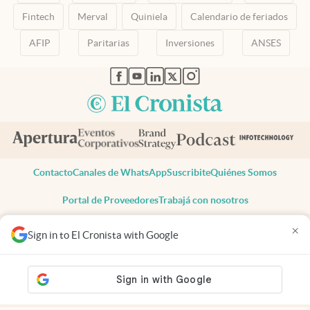
Fintech
Merval
Quiniela
Calendario de feriados
AFIP
Paritarias
Inversiones
ANSES
abre en nueva pestaña
abre en nueva pestaña
abre en nueva pestaña
abre en nueva pestaña
abre en nueva pestaña
Contacto
Canales de WhatsApp
Suscribite
Quiénes Somos
Portal de Proveedores
Trabajá con nosotros
Copyright 2025 cronista.com
×
Sign in to El Cronista with Google
Todos los derechos reservados
Términos y condiciones
Privacidad
Consentimiento
Tel:
+54 11 7078-3270