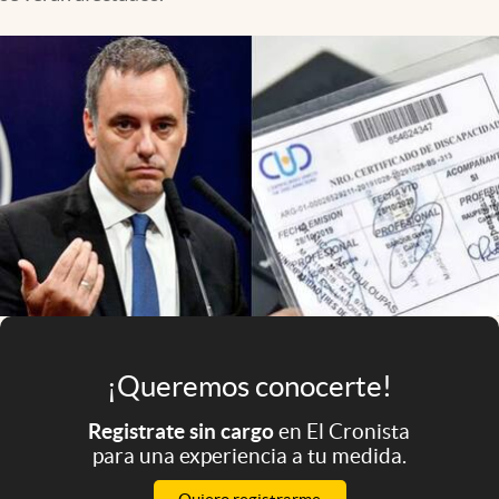
Infotechnology
Clase
Clima
Mundial 2026
Eventos Corporativos
El Cronista Studio
Mediakit
abre en nueva pestaña
Argentina
¡Queremos conocerte!
Registrate sin cargo
en El Cronista
para una experiencia a tu medida.