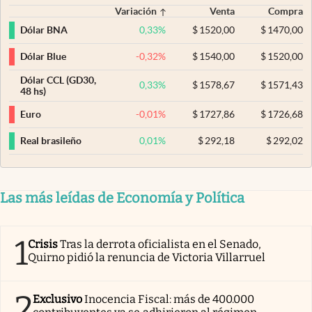
Variación
Venta
Compra
0,33
%
$
1520,00
$
1470,00
Dólar BNA
-0,32
%
$
1540,00
$
1520,00
Dólar Blue
Dólar CCL (GD30,
0,33
%
$
1578,67
$
1571,43
48 hs)
-0,01
%
$
1727,86
$
1726,68
Euro
0,01
%
$
292,18
$
292,02
Real brasileño
Las más leídas de Economía y Política
1
Crisis
Tras la derrota oficialista en el Senado,
Quirno pidió la renuncia de Victoria Villarruel
2
Exclusivo
Inocencia Fiscal: más de 400.000