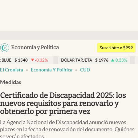
Últimas noticias
Dólar
Argentina
Economía y Política
Members
Suscribite x $999
España
Economía y Política
40
-0.32
%
DÓLAR TARJETA
$
1976
0.33
%
DÓLAR MEP
México
El Cronista
Economía Y Política
CUD
Finanzas y Mercados
USA
Medidas
Mercados Online
Colombia
Uruguay
Certificado de Discapacidad 2025: los
Negocios
nuevos requisitos para renovarlo y
Columnistas
obtenerlo por primera vez
Otras secciones
La Agencia Nacional de Discapacidad anunció nuevos
plazos en la fecha de renovación del documento. Quiénes
Apertura
se verán afectados.