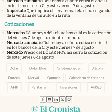
Mercado cambiario
Dólar hoy: a cuánto cotiza el oficial
en los bancos de la City este viernes 7 de agosto
Importate
Qué implica observar una tela clara colgando
de la ventana de un auto en la ruta
Cotizaciones
Mercados
Dólar hoy y dólar blue hoy: cuál es la cotización
del viernes 7 de agosto minuto a minuto
Mercado cambiario
Dólar hoy: a cuánto cotiza el oficial
en los bancos de la City este viernes 7 de agosto
Mercado
Precio del DÓLAR HOY: así cerró la cotización
de este jueves 6 de agosto
Dólar
Dólar Blue
Criptomonedas
Bitcoin
Fintech
Merval
Quiniela
Calendario de feriados
AFIP
Paritarias
Inversiones
ANSES
abre en nueva pestaña
abre en nueva pestaña
abre en nueva pestaña
abre en nueva pestaña
abre en nueva pestaña