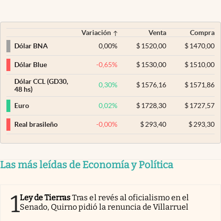
Variación
Venta
Compra
0,00
%
$
1520,00
$
1470,00
Dólar BNA
-0,65
%
$
1530,00
$
1510,00
Dólar Blue
Dólar CCL (GD30,
0,30
%
$
1576,16
$
1571,86
48 hs)
0,02
%
$
1728,30
$
1727,57
Euro
-0,00
%
$
293,40
$
293,30
Real brasileño
Las más leídas de Economía y Política
1
Ley de Tierras
Tras el revés al oficialismo en el
Senado, Quirno pidió la renuncia de Villarruel