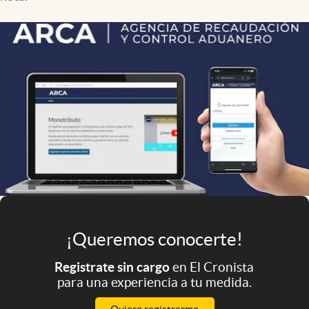
Infotechnology
Clase
Clima
Mundial 2026
Eventos Corporativos
El Cronista Studio
Mediakit
abre en nueva pestaña
Argentina
¡Queremos conocerte!
Registrate sin cargo
en El Cronista
para una experiencia a tu medida.