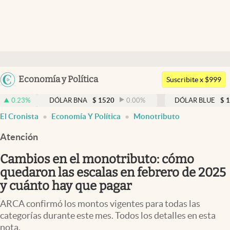
Últimas noticias
Dólar
Argentina
Economía y Política
Members
Suscribite x $999
España
Economía y Política
DÓLAR BNA
$
1520
0.00
%
DÓLAR BLUE
$
1530
-0.65
México
El Cronista
Economía Y Política
Monotributo
Finanzas y Mercados
USA
Atención
Mercados Online
Colombia
Uruguay
Cambios en el monotributo: cómo
Negocios
quedaron las escalas en febrero de 2025
Columnistas
y cuánto hay que pagar
Otras secciones
ARCA confirmó los montos vigentes para todas las
categorías durante este mes. Todos los detalles en esta
Apertura
nota.