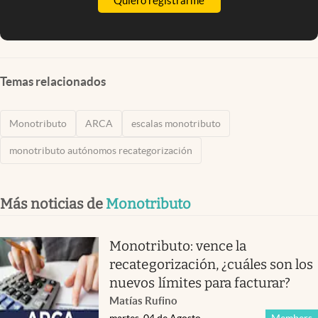
Quiero registrarme
Temas relacionados
Monotributo
ARCA
escalas monotributo
monotributo autónomos recategorización
Más noticias de
Monotributo
Monotributo: vence la
recategorización, ¿cuáles son los
nuevos límites para facturar?
Matías Rufino
martes, 04 de Agosto
Members