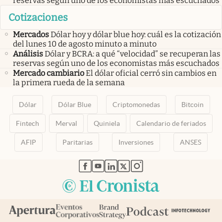
reservas según uno de los economistas más escuchados
Cotizaciones
Mercados
Dólar hoy y dólar blue hoy: cuál es la cotización
del lunes 10 de agosto minuto a minuto
Análisis
Dólar y BCRA: a qué “velocidad” se recuperan las
reservas según uno de los economistas más escuchados
Mercado cambiario
El dólar oficial cerró sin cambios en
la primera rueda de la semana
Dólar
Dólar Blue
Criptomonedas
Bitcoin
Fintech
Merval
Quiniela
Calendario de feriados
AFIP
Paritarias
Inversiones
ANSES
abre en nueva pestaña
abre en nueva pestaña
abre en nueva pestaña
abre en nueva pestaña
abre en nueva pestaña