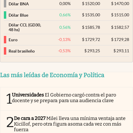
0,00
%
$
1520,00
$
1470,00
Dólar BNA
0,66
%
$
1535,00
$
1515,00
Dólar Blue
Dólar CCL (GD30,
0,56
%
$
1585,78
$
1582,57
48 hs)
-0,13
%
$
1729,72
$
1729,28
Euro
-0,53
%
$
293,25
$
293,11
Real brasileño
Las más leídas de Economía y Política
1
Universidades
El Gobierno cargó contra el paro
docente y se prepara para una audiencia clave
2
De cara a 2027
Milei lleva una mínima ventaja ante
Kicillof, pero otra figura asoma cada vez con más
fuerza