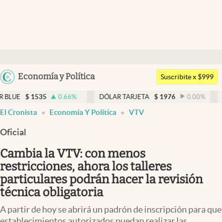
Últimas noticias
Dólar
Argentina
Economía y Política
Members
Suscribite x $999
España
Economía y Política
0.66
%
DÓLAR TARJETA
$
1976
0.00
%
DÓLAR MEP
$
1
México
El Cronista
Economía Y Política
VTV
Finanzas y Mercados
USA
Oficial
Mercados Online
Colombia
Uruguay
Cambia la VTV: con menos
Negocios
restricciones, ahora los talleres
Columnistas
particulares podrán hacer la revisión
técnica obligatoria
Otras secciones
A partir de hoy se abrirá un padrón de inscripción para que
Apertura
establecimientos autorizados puedan realizar las