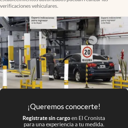
Infotechnology
verificaciones vehiculares.
Clase
Clima
Mundial 2026
Eventos Corporativos
El Cronista Studio
Mediakit
abre en nueva pestaña
Argentina
¡Queremos conocerte!
Registrate sin cargo
en El Cronista
para una experiencia a tu medida.