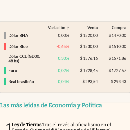
Variación
Venta
Compra
0,00
%
$
1520,00
$
1470,00
Dólar BNA
-0,65
%
$
1530,00
$
1510,00
Dólar Blue
Dólar CCL (GD30,
0,30
%
$
1576,16
$
1571,86
48 hs)
0,02
%
$
1728,45
$
1727,57
Euro
0,04
%
$
293,54
$
293,43
Real brasileño
Las más leídas de Economía y Política
1
Ley de Tierras
Tras el revés al oficialismo en el