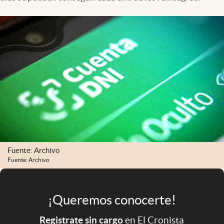
Infotechnology
Clase
Clima
Mundial 2026
Eventos Corporativos
El Cronista Studio
Mediakit
abre en nueva pestaña
Argentina
Fuente: Archivo
Fuente: Archivo
¡Queremos conocerte!
Registrate sin cargo
en El Cronista