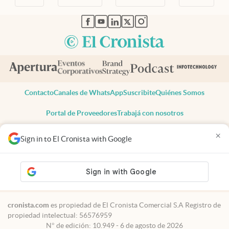
abre en nueva pestaña
abre en nueva pestaña
abre en nueva pestaña
abre en nueva pestaña
abre en nueva pestaña
Contacto
Canales de WhatsApp
Suscribite
Quiénes Somos
Portal de Proveedores
Trabajá con nosotros
Copyright 2025 cronista.com
×
Sign in to El Cronista with Google
Todos los derechos reservados
Términos y condiciones
Privacidad
Consentimiento
Tel:
+54 11 7078-3270
cronista.com
es propiedad de El Cronista Comercial S.A Registro de
propiedad intelectual: 56576959
N° de edición: 10.949 - 6 de agosto de 2026