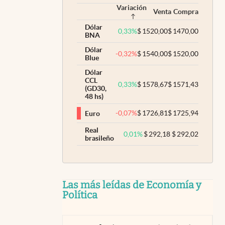
Variación
Venta
Compra
Dólar
0,33
%
$
1520,00
$
1470,00
BNA
Dólar
-0,32
%
$
1540,00
$
1520,00
Blue
Dólar
CCL
0,33
%
$
1578,67
$
1571,43
(GD30,
48 hs)
-0,07
%
$
1726,81
$
1725,94
Euro
Real
0,01
%
$
292,18
$
292,02
brasileño
Las más leídas de Economía y
Política