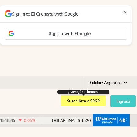
×
Sign in to El Cronista with Google
Edición:
Argentina
¡Navegá sin limites!
Argentina
Suscribite x $999
Ingresá
España
México
abre
45
-0.05
%
DÓLAR BNA
$
1520
0.33
%
DÓLAR 
USA
Colombia