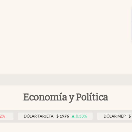
Economía y Política
DÓLAR TARJETA
$
1976
0.33
%
DÓLAR MEP
$
1518,