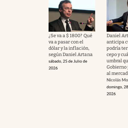
¿Se va a $ 1800? Qué
Daniel Ar
va a pasar con el
anticipa 
dólar y la inflación,
podría te
según Daniel Artana
cepo y cuá
umbral qu
sábado, 25 de Julio de
Gobierno 
2026
al mercad
Nicolás M
domingo, 28
2026