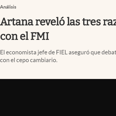
Infotechnology
Análisis
Clase
Artana reveló las tres ra
Clima
Mundial 2026
con el FMI
Eventos Corporativos
El economista jefe de FIEL aseguró que debati
El Cronista Studio
con el cepo cambiario.
Mediakit
abre en nueva pestaña