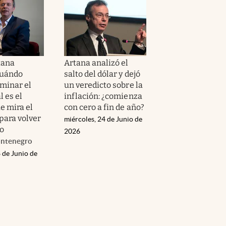
tana
Artana analizó el
cuándo
salto del dólar y dejó
rminar el
un veredicto sobre la
l es el
inflación: ¿comienza
e mira el
con cero a fin de año?
para volver
miércoles, 24 de Junio de
o
2026
ontenegro
 de Junio de